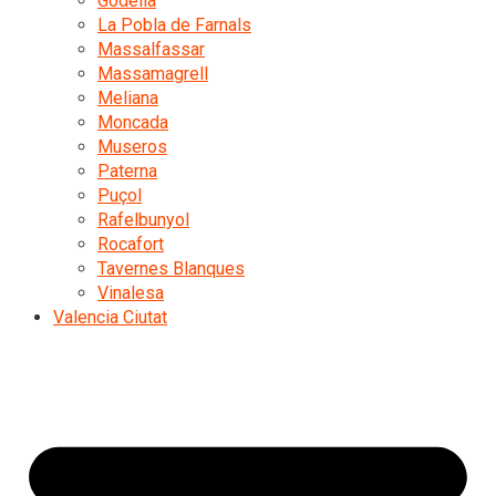
Godella
La Pobla de Farnals
Massalfassar
Massamagrell
Meliana
Moncada
Museros
Paterna
Puçol
Rafelbunyol
Rocafort
Tavernes Blanques
Vinalesa
Valencia Ciutat