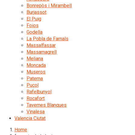
Bonrepòs i Mirambell
Burjassot
El Puig
Foios
Godella
La Pobla de Farnals
Massalfassar
Massamagrell
Meliana
Moncada
Museros
Paterna
Puçol
Rafelbunyol
Rocafort
Tavernes Blanques
Vinalesa
Valencia Ciutat
Home