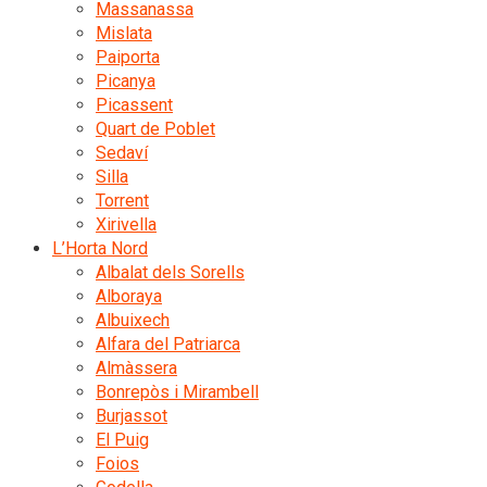
Massanassa
Mislata
Paiporta
Picanya
Picassent
Quart de Poblet
Sedaví
Silla
Torrent
Xirivella
L’Horta Nord
Albalat dels Sorells
Alboraya
Albuixech
Alfara del Patriarca
Almàssera
Bonrepòs i Mirambell
Burjassot
El Puig
Foios