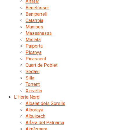
Alfafar
Benetússer
Beniparrell
Catarroja
Manises
Massanassa
Mislata
Paiporta
Picanya
Picassent
Quart de Poblet
Sedaví
Silla
Torrent
Xirivella
L’Horta Nord
Albalat dels Sorells
Alboraya
Albuixech
Alfara del Patriarca
Almàssera