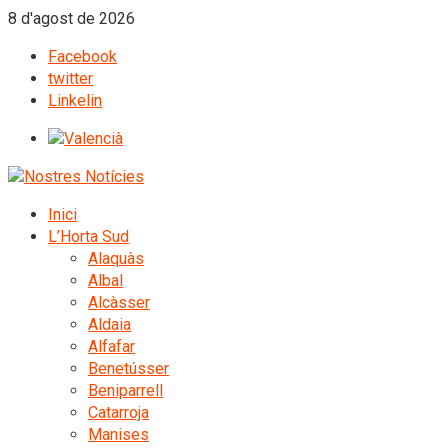
8 d'agost de 2026
Facebook
twitter
Linkelin
Inici
L’Horta Sud
Alaquàs
Albal
Alcàsser
Aldaia
Alfafar
Benetússer
Beniparrell
Catarroja
Manises