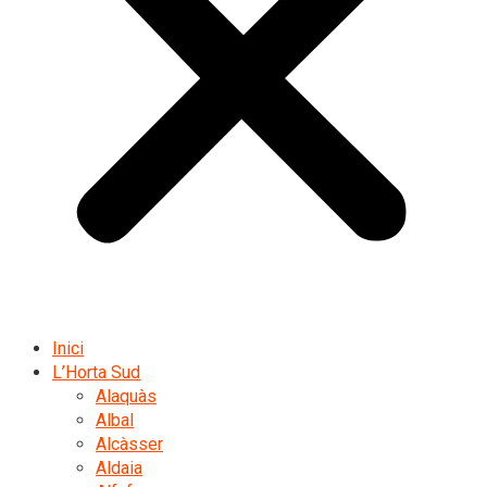
Inici
L’Horta Sud
Alaquàs
Albal
Alcàsser
Aldaia