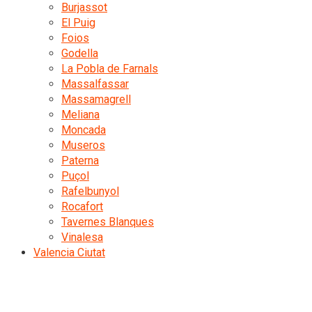
Burjassot
El Puig
Foios
Godella
La Pobla de Farnals
Massalfassar
Massamagrell
Meliana
Moncada
Museros
Paterna
Puçol
Rafelbunyol
Rocafort
Tavernes Blanques
Vinalesa
Valencia Ciutat