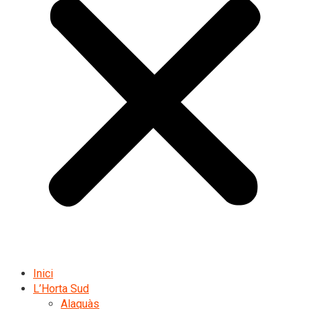
Inici
L’Horta Sud
Alaquàs