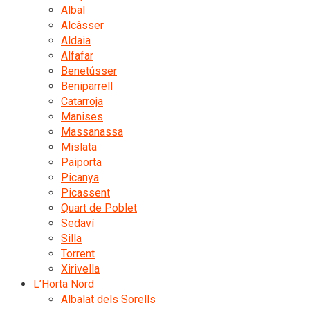
Albal
Alcàsser
Aldaia
Alfafar
Benetússer
Beniparrell
Catarroja
Manises
Massanassa
Mislata
Paiporta
Picanya
Picassent
Quart de Poblet
Sedaví
Silla
Torrent
Xirivella
L’Horta Nord
Albalat dels Sorells