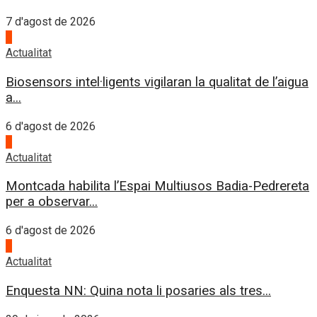
7 d'agost de 2026
3
Actualitat
Biosensors intel·ligents vigilaran la qualitat de l’aigua
a...
6 d'agost de 2026
4
Actualitat
Montcada habilita l’Espai Multiusos Badia-Pedrereta
per a observar...
6 d'agost de 2026
1
Actualitat
Enquesta NN: Quina nota li posaries als tres...