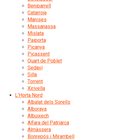
Beniparrell
Catarroja
Manises
Massanassa
Mislata
Paiporta
Picanya
Picassent
Quart de Poblet
Sedaví
Silla
Torrent
Xirivella
L’Horta Nord
Albalat dels Sorells
Alboraya
Albuixech
Alfara del Patriarca
Almàssera
Bonrepòs i Mirambell