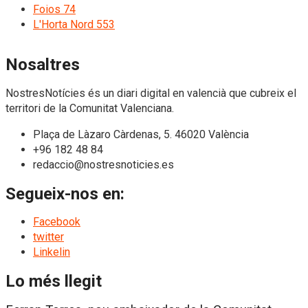
Foios
74
L'Horta Nord
553
Nosaltres
NostresNotícies és un diari digital en valencià que cubreix el
territori de la Comunitat Valenciana.
Plaça de Làzaro Càrdenas, 5. 46020 València
+96 182 48 84
redaccio@nostresnoticies.es
Segueix-nos en:
Facebook
twitter
Linkelin
Lo més llegit