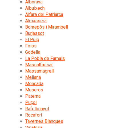
Alboraya
Albuixech
Alfara del Patriarca
Almàssera
Bonrepòs i Mirambell
Burjassot
El Puig
Foios
Godella
La Pobla de Farnals
Massalfassar
Massamagrell
Meliana
Moncada
Museros
Paterna
Puçol
Rafelbunyol
Rocafort
Tavernes Blanques
Vinalesa