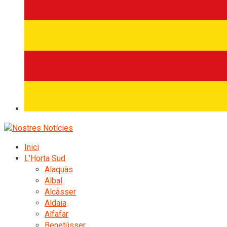
Inici
L’Horta Sud
Alaquàs
Albal
Alcàsser
Aldaia
Alfafar
Benetússer