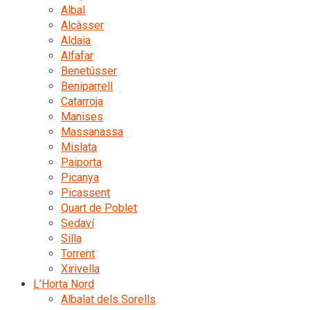
Albal
Alcàsser
Aldaia
Alfafar
Benetússer
Beniparrell
Catarroja
Manises
Massanassa
Mislata
Paiporta
Picanya
Picassent
Quart de Poblet
Sedaví
Silla
Torrent
Xirivella
L’Horta Nord
Albalat dels Sorells