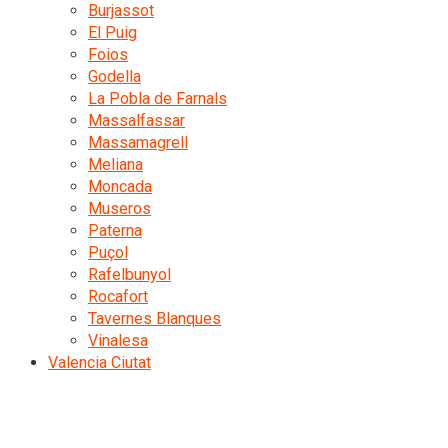
Burjassot
El Puig
Foios
Godella
La Pobla de Farnals
Massalfassar
Massamagrell
Meliana
Moncada
Museros
Paterna
Puçol
Rafelbunyol
Rocafort
Tavernes Blanques
Vinalesa
Valencia Ciutat