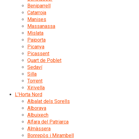
Beniparrell
Catarroja
Manises
Massanassa
Mislata
Paiporta
Picanya
Picassent
Quart de Poblet
Sedaví
Silla
Torrent
Xirivella
L’Horta Nord
Albalat dels Sorells
Alboraya
Albuixech
Alfara del Patriarca
Almàssera
Bonrepòs i Mirambell