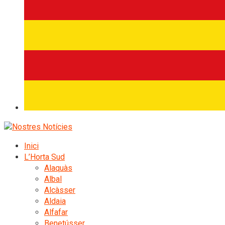
Inici
L’Horta Sud
Alaquàs
Albal
Alcàsser
Aldaia
Alfafar
Benetússer