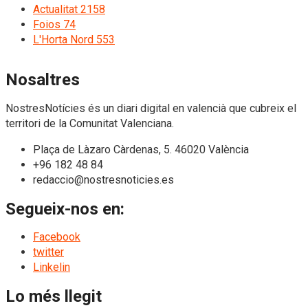
Actualitat
2158
Foios
74
L'Horta Nord
553
Nosaltres
NostresNotícies és un diari digital en valencià que cubreix el
territori de la Comunitat Valenciana.
Plaça de Làzaro Càrdenas, 5. 46020 València
+96 182 48 84
redaccio@nostresnoticies.es
Segueix-nos en:
Facebook
twitter
Linkelin
Lo més llegit