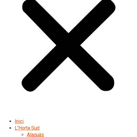
Inici
L’Horta Sud
Alaquàs