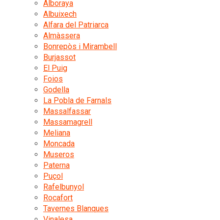
Alboraya
Albuixech
Alfara del Patriarca
Almàssera
Bonrepòs i Mirambell
Burjassot
El Puig
Foios
Godella
La Pobla de Farnals
Massalfassar
Massamagrell
Meliana
Moncada
Museros
Paterna
Puçol
Rafelbunyol
Rocafort
Tavernes Blanques
Vinalesa