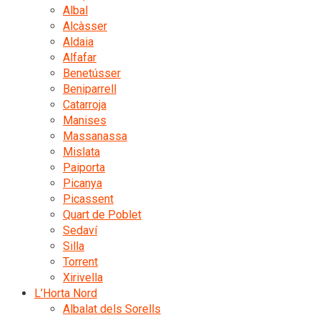
Albal
Alcàsser
Aldaia
Alfafar
Benetússer
Beniparrell
Catarroja
Manises
Massanassa
Mislata
Paiporta
Picanya
Picassent
Quart de Poblet
Sedaví
Silla
Torrent
Xirivella
L’Horta Nord
Albalat dels Sorells