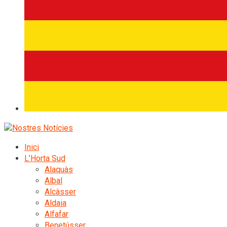
Inici
L’Horta Sud
Alaquàs
Albal
Alcàsser
Aldaia
Alfafar
Benetússer