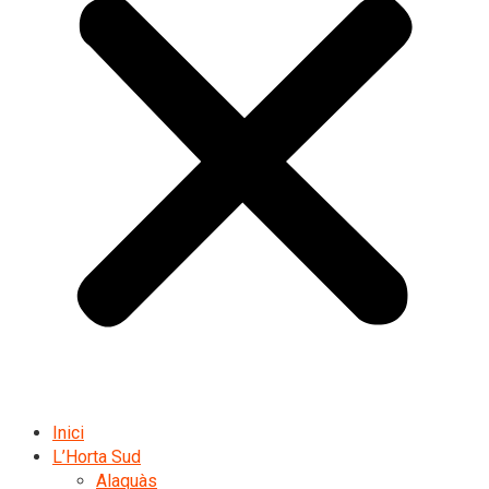
Inici
L’Horta Sud
Alaquàs