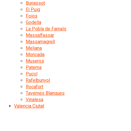
Burjassot
El Puig
Foios
Godella
La Pobla de Farnals
Massalfassar
Massamagrell
Meliana
Moncada
Museros
Paterna
Puçol
Rafelbunyol
Rocafort
Tavernes Blanques
Vinalesa
Valencia Ciutat