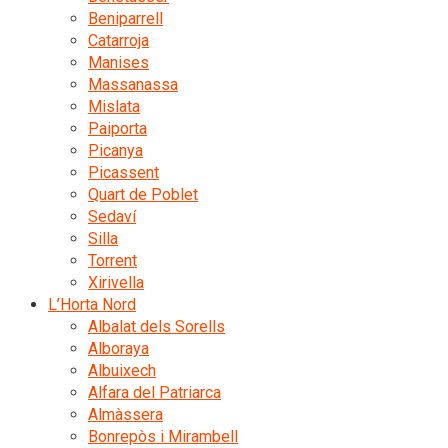
Beniparrell
Catarroja
Manises
Massanassa
Mislata
Paiporta
Picanya
Picassent
Quart de Poblet
Sedaví
Silla
Torrent
Xirivella
L’Horta Nord
Albalat dels Sorells
Alboraya
Albuixech
Alfara del Patriarca
Almàssera
Bonrepòs i Mirambell