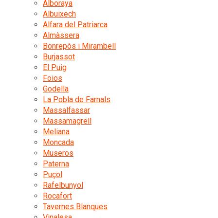
Alboraya
Albuixech
Alfara del Patriarca
Almàssera
Bonrepòs i Mirambell
Burjassot
El Puig
Foios
Godella
La Pobla de Farnals
Massalfassar
Massamagrell
Meliana
Moncada
Museros
Paterna
Puçol
Rafelbunyol
Rocafort
Tavernes Blanques
Vinalesa