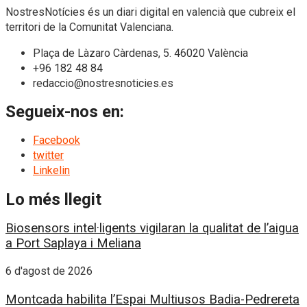
NostresNotícies és un diari digital en valencià que cubreix el
territori de la Comunitat Valenciana.
Plaça de Làzaro Càrdenas, 5. 46020 València
+96 182 48 84
redaccio@nostresnoticies.es
Segueix-nos en:
Facebook
twitter
Linkelin
Lo més llegit
Biosensors intel·ligents vigilaran la qualitat de l’aigua
a Port Saplaya i Meliana
6 d'agost de 2026
Montcada habilita l’Espai Multiusos Badia-Pedrereta