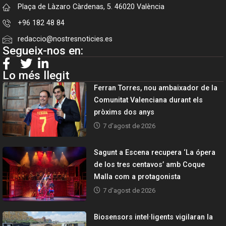
Plaça de Làzaro Càrdenas, 5. 46020 València
+96 182 48 84
redaccio@nostresnoticies.es
Segueix-nos en:
Lo més llegit
Ferran Torres, nou ambaixador de la
Comunitat Valenciana durant els
pròxims dos anys
7 d'agost de 2026
Sagunt a Escena recupera ‘La ópera
de los tres centavos’ amb Coque
Malla com a protagonista
7 d'agost de 2026
Biosensors intel·ligents vigilaran la