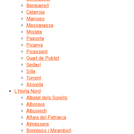
Beniparrell
Catarroja
Manises
Massanassa
Mislata
Paiporta
Picanya
Picassent
Quart de Poblet
Sedaví
Silla
Torrent
Xirivella
L’Horta Nord
Albalat dels Sorells
Alboraya
Albuixech
Alfara del Patriarca
Almàssera
Bonrepòs i Mirambell