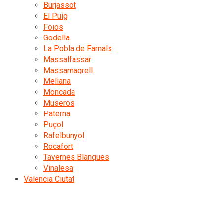
Burjassot
El Puig
Foios
Godella
La Pobla de Farnals
Massalfassar
Massamagrell
Meliana
Moncada
Museros
Paterna
Puçol
Rafelbunyol
Rocafort
Tavernes Blanques
Vinalesa
Valencia Ciutat