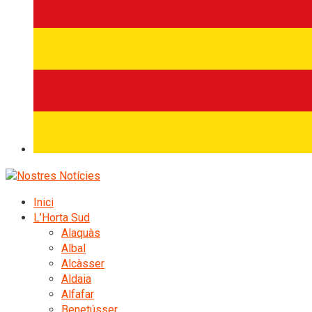
Inici
L’Horta Sud
Alaquàs
Albal
Alcàsser
Aldaia
Alfafar
Benetússer