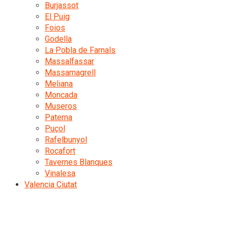
Burjassot
El Puig
Foios
Godella
La Pobla de Farnals
Massalfassar
Massamagrell
Meliana
Moncada
Museros
Paterna
Puçol
Rafelbunyol
Rocafort
Tavernes Blanques
Vinalesa
Valencia Ciutat