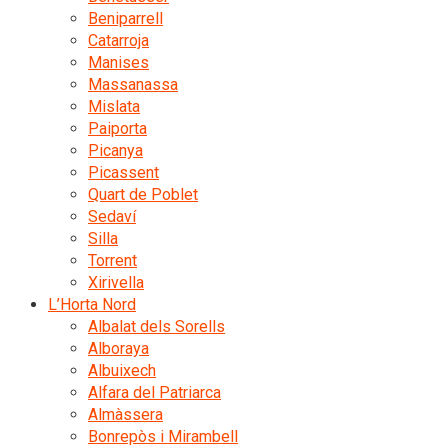
Beniparrell
Catarroja
Manises
Massanassa
Mislata
Paiporta
Picanya
Picassent
Quart de Poblet
Sedaví
Silla
Torrent
Xirivella
L’Horta Nord
Albalat dels Sorells
Alboraya
Albuixech
Alfara del Patriarca
Almàssera
Bonrepòs i Mirambell