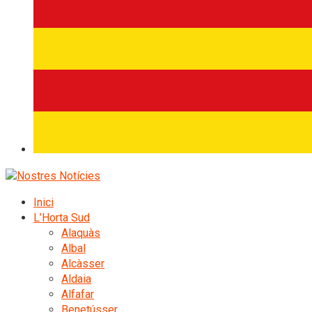
Inici
L’Horta Sud
Alaquàs
Albal
Alcàsser
Aldaia
Alfafar
Benetússer