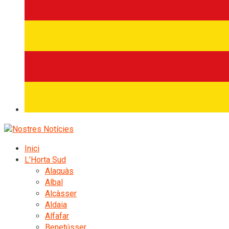
Inici
L’Horta Sud
Alaquàs
Albal
Alcàsser
Aldaia
Alfafar
Benetússer