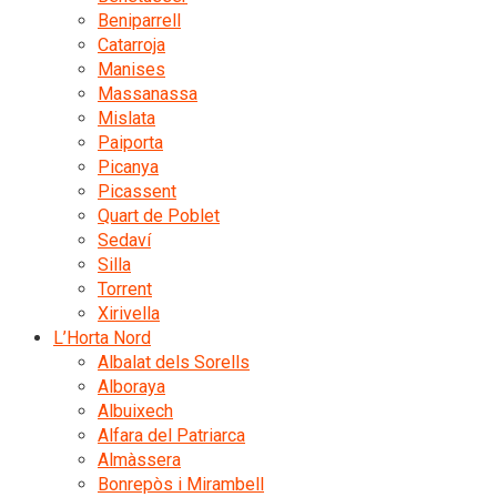
Beniparrell
Catarroja
Manises
Massanassa
Mislata
Paiporta
Picanya
Picassent
Quart de Poblet
Sedaví
Silla
Torrent
Xirivella
L’Horta Nord
Albalat dels Sorells
Alboraya
Albuixech
Alfara del Patriarca
Almàssera
Bonrepòs i Mirambell