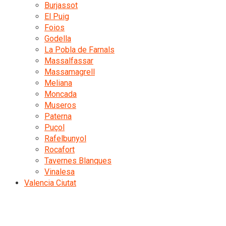
Burjassot
El Puig
Foios
Godella
La Pobla de Farnals
Massalfassar
Massamagrell
Meliana
Moncada
Museros
Paterna
Puçol
Rafelbunyol
Rocafort
Tavernes Blanques
Vinalesa
Valencia Ciutat