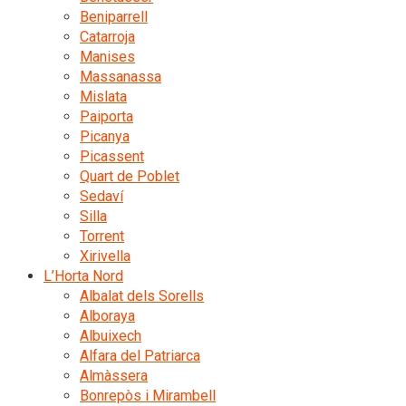
Beniparrell
Catarroja
Manises
Massanassa
Mislata
Paiporta
Picanya
Picassent
Quart de Poblet
Sedaví
Silla
Torrent
Xirivella
L’Horta Nord
Albalat dels Sorells
Alboraya
Albuixech
Alfara del Patriarca
Almàssera
Bonrepòs i Mirambell