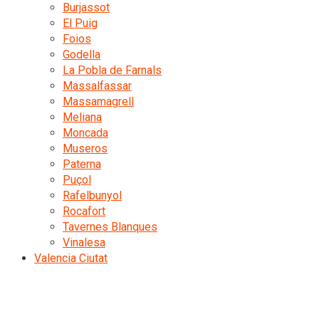
Burjassot
El Puig
Foios
Godella
La Pobla de Farnals
Massalfassar
Massamagrell
Meliana
Moncada
Museros
Paterna
Puçol
Rafelbunyol
Rocafort
Tavernes Blanques
Vinalesa
Valencia Ciutat