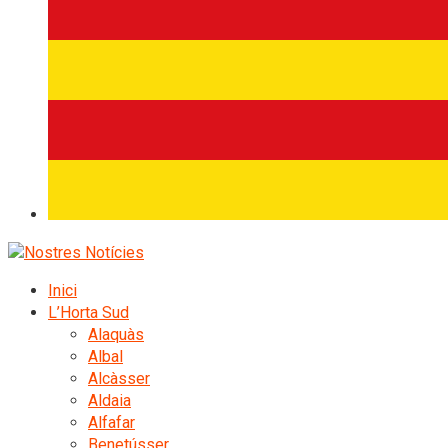
Inici
L’Horta Sud
Alaquàs
Albal
Alcàsser
Aldaia
Alfafar
Benetússer