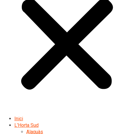
Inici
L’Horta Sud
Alaquàs