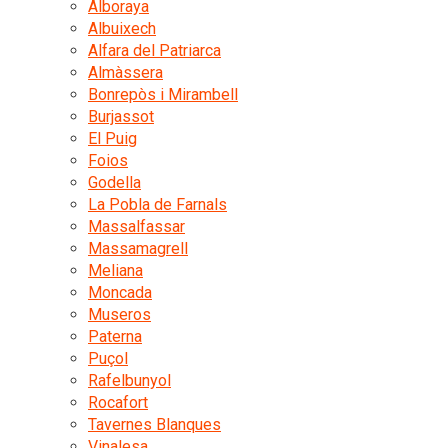
Alboraya
Albuixech
Alfara del Patriarca
Almàssera
Bonrepòs i Mirambell
Burjassot
El Puig
Foios
Godella
La Pobla de Farnals
Massalfassar
Massamagrell
Meliana
Moncada
Museros
Paterna
Puçol
Rafelbunyol
Rocafort
Tavernes Blanques
Vinalesa