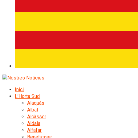
Inici
L’Horta Sud
Alaquàs
Albal
Alcàsser
Aldaia
Alfafar
Benetússer