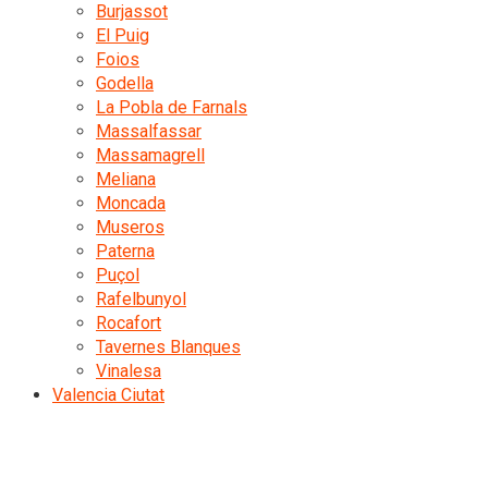
Burjassot
El Puig
Foios
Godella
La Pobla de Farnals
Massalfassar
Massamagrell
Meliana
Moncada
Museros
Paterna
Puçol
Rafelbunyol
Rocafort
Tavernes Blanques
Vinalesa
Valencia Ciutat