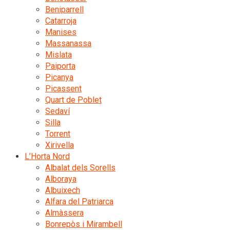
Beniparrell
Catarroja
Manises
Massanassa
Mislata
Paiporta
Picanya
Picassent
Quart de Poblet
Sedaví
Silla
Torrent
Xirivella
L’Horta Nord
Albalat dels Sorells
Alboraya
Albuixech
Alfara del Patriarca
Almàssera
Bonrepòs i Mirambell