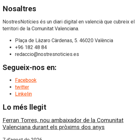
Nosaltres
NostresNotícies és un diari digital en valencià que cubreix el
territori de la Comunitat Valenciana.
Plaça de Làzaro Càrdenas, 5. 46020 València
+96 182 48 84
redaccio@nostresnoticies.es
Segueix-nos en:
Facebook
twitter
Linkelin
Lo més llegit
Ferran Torres, nou ambaixador de la Comunitat
Valenciana durant els pròxims dos anys
7 d'agost de 2026