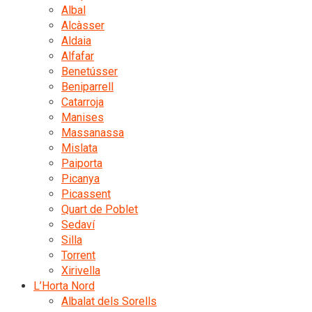
Albal
Alcàsser
Aldaia
Alfafar
Benetússer
Beniparrell
Catarroja
Manises
Massanassa
Mislata
Paiporta
Picanya
Picassent
Quart de Poblet
Sedaví
Silla
Torrent
Xirivella
L’Horta Nord
Albalat dels Sorells