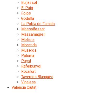
Burjassot
El Puig
Foios
Godella
La Pobla de Farnals
Massalfassar
Massamagrell
Meliana
Moncada
Museros
Paterna
Puçol
Rafelbunyol
Rocafort
Tavernes Blanques
Vinalesa
Valencia Ciutat