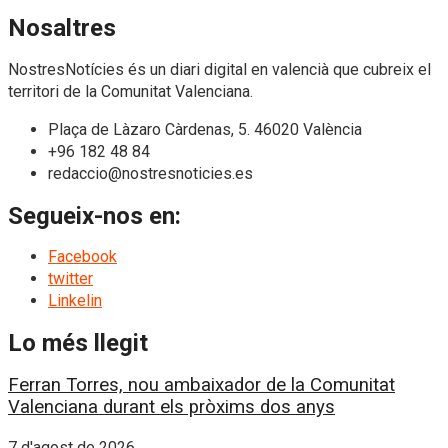
Nosaltres
NostresNotícies és un diari digital en valencià que cubreix el
territori de la Comunitat Valenciana.
Plaça de Làzaro Càrdenas, 5. 46020 València
+96 182 48 84
redaccio@nostresnoticies.es
Segueix-nos en:
Facebook
twitter
Linkelin
Lo més llegit
Ferran Torres, nou ambaixador de la Comunitat
Valenciana durant els pròxims dos anys
7 d'agost de 2026