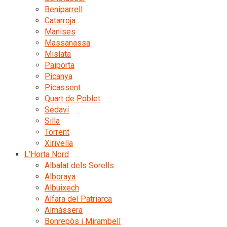
Beniparrell
Catarroja
Manises
Massanassa
Mislata
Paiporta
Picanya
Picassent
Quart de Poblet
Sedaví
Silla
Torrent
Xirivella
L’Horta Nord
Albalat dels Sorells
Alboraya
Albuixech
Alfara del Patriarca
Almàssera
Bonrepòs i Mirambell