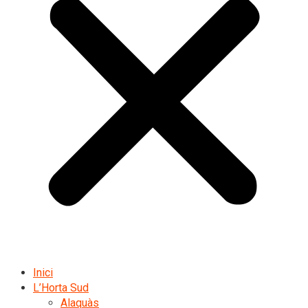
Inici
L’Horta Sud
Alaquàs