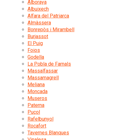
Alboraya
Albuixech
Alfara del Patriarca
Almàssera
Bonrepòs i Mirambell
Burjassot
El Puig
Foios
Godella
La Pobla de Farnals
Massalfassar
Massamagrell
Meliana
Moncada
Museros
Paterna
Puçol
Rafelbunyol
Rocafort
Tavernes Blanques
Vinalesa