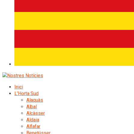
Inici
L’Horta Sud
Alaquàs
Albal
Alcàsser
Aldaia
Alfafar
Benetússer