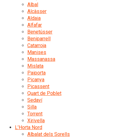
Albal
Alcàsser
Aldaia
Alfafar
Benetússer
Beniparrell
Catarroja
Manises
Massanassa
Mislata
Paiporta
Picanya
Picassent
Quart de Poblet
Sedaví
Silla
Torrent
Xirivella
L’Horta Nord
Albalat dels Sorells