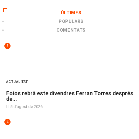
ÚLTIMES
POPULARS
COMENTATS
1
ACTUALITAT
Foios rebrà este divendres Ferran Torres després
de...
5 d'agost de 2026
2