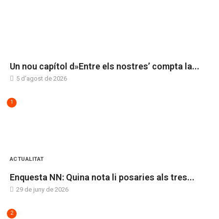
SIN CATEGORÍA
Un nou capítol d»Entre els nostres’ compta la...
5 d'agost de 2026
1
ACTUALITAT
Enquesta NN: Quina nota li posaries als tres...
29 de juny de 2026
2