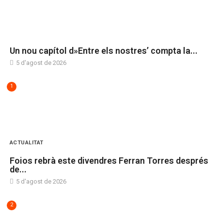
SIN CATEGORÍA
Un nou capítol d»Entre els nostres’ compta la...
5 d'agost de 2026
1
ACTUALITAT
Foios rebrà este divendres Ferran Torres després
de...
5 d'agost de 2026
2