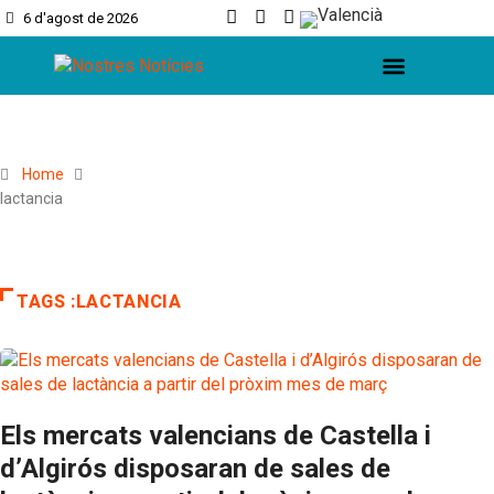
6 d'agost de 2026
L’Horta Sud
L’Horta Nord
Valencia Ciutat
Home
lactancia
TAGS :LACTANCIA
Els mercats valencians de Castella i
d’Algirós disposaran de sales de