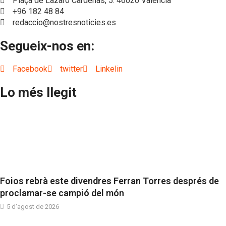
Plaça de Làzaro Càrdenas, 5. 46020 València
+96 182 48 84
redaccio@nostresnoticies.es
Segueix-nos en:
Facebook
twitter
Linkelin
Lo més llegit
Foios rebrà este divendres Ferran Torres després de
proclamar-se campió del món
5 d'agost de 2026