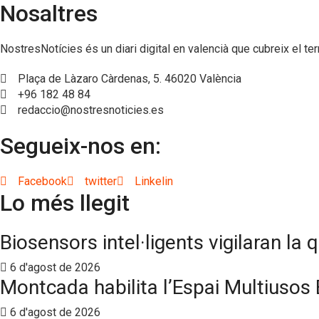
Nosaltres
NostresNotícies és un diari digital en valencià que cubreix el ter
Plaça de Làzaro Càrdenas, 5. 46020 València
+96 182 48 84
redaccio@nostresnoticies.es
Segueix-nos en:
Facebook
twitter
Linkelin
Lo més llegit
Biosensors intel·ligents vigilaran la 
6 d'agost de 2026
Montcada habilita l’Espai Multiusos 
6 d'agost de 2026