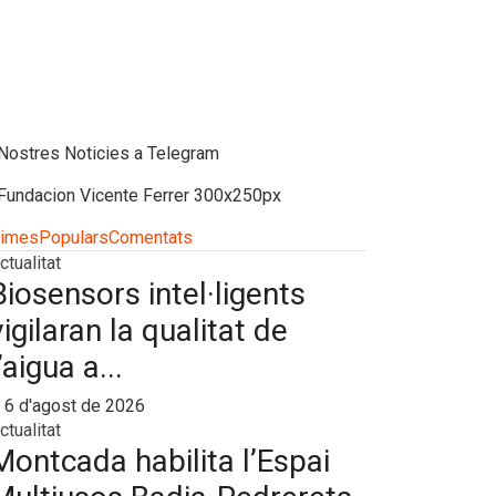
times
Populars
Comentats
ctualitat
Biosensors intel·ligents
vigilaran la qualitat de
l’aigua a...
6 d'agost de 2026
ctualitat
Montcada habilita l’Espai