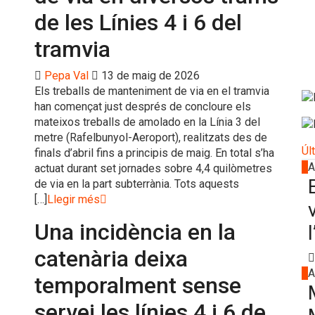
de les Línies 4 i 6 del
tramvia
Pepa Val
13 de maig de 2026
Els treballs de manteniment de via en el tramvia
han començat just després de concloure els
mateixos treballs de amolado en la Línia 3 del
metre (Rafelbunyol-Aeroport), realitzats des de
Úl
finals d’abril fins a principis de maig. En total s’ha
1
A
actuat durant set jornades sobre 4,4 quilòmetres
de via en la part subterrània. Tots aquests
[…]
Llegir més
Una incidència en la
catenària deixa
2
A
temporalment sense
servei les línies 4 i 6 de