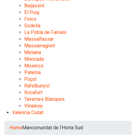
Burjassot
El Puig
Foios
Godella
La Pobla de Farnals
Massalfassar
Massamagrell
Meliana
Moncada
Museros
Paterna
Puçol
Rafelbunyol
Rocafort
Tavernes Blanques
Vinalesa
Valencia Ciutat
Home
Mancomunitat de l’Horta Sud