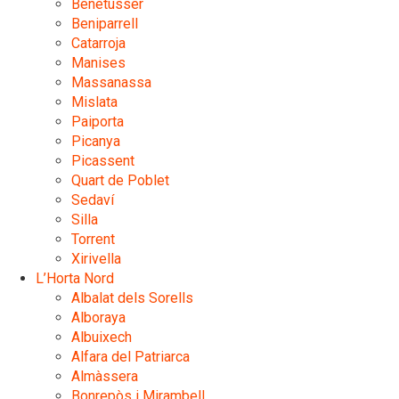
Benetússer
Beniparrell
Catarroja
Manises
Massanassa
Mislata
Paiporta
Picanya
Picassent
Quart de Poblet
Sedaví
Silla
Torrent
Xirivella
L’Horta Nord
Albalat dels Sorells
Alboraya
Albuixech
Alfara del Patriarca
Almàssera
Bonrepòs i Mirambell