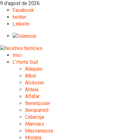
9 d'agost de 2026
Facebook
twitter
Linkelin
Inici
L’Horta Sud
Alaquàs
Albal
Alcàsser
Aldaia
Alfafar
Benetússer
Beniparrell
Catarroja
Manises
Massanassa
Mislata