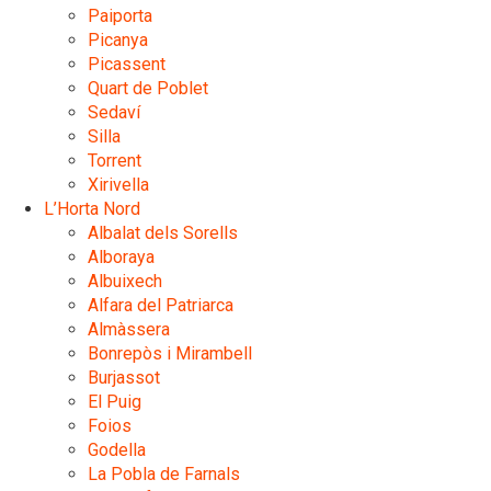
Paiporta
Picanya
Picassent
Quart de Poblet
Sedaví
Silla
Torrent
Xirivella
L’Horta Nord
Albalat dels Sorells
Alboraya
Albuixech
Alfara del Patriarca
Almàssera
Bonrepòs i Mirambell
Burjassot
El Puig
Foios
Godella
La Pobla de Farnals