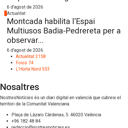
6 d'agost de 2026
4
Actualitat
Montcada habilita l’Espai
Multiusos Badia-Pedrereta per a
observar...
6 d'agost de 2026
Actualitat
2158
Foios
74
L'Horta Nord
553
Nosaltres
NostresNotícies és un diari digital en valencià que cubreix el
territori de la Comunitat Valenciana.
Plaça de Làzaro Càrdenas, 5. 46020 València
+96 182 48 84
redaccio@nostresnoticies.es