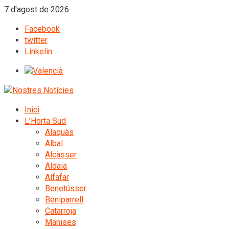
7 d'agost de 2026
Facebook
twitter
Linkelin
Inici
L’Horta Sud
Alaquàs
Albal
Alcàsser
Aldaia
Alfafar
Benetússer
Beniparrell
Catarroja
Manises