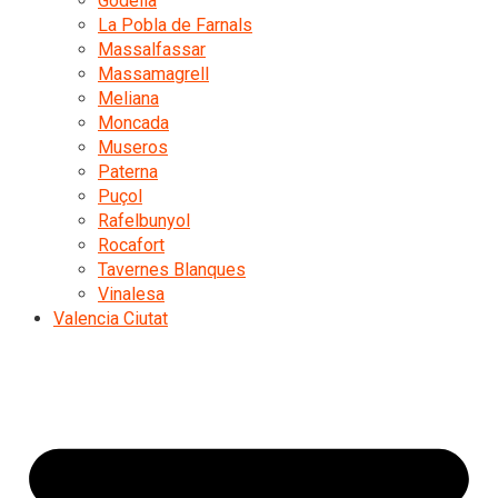
Godella
La Pobla de Farnals
Massalfassar
Massamagrell
Meliana
Moncada
Museros
Paterna
Puçol
Rafelbunyol
Rocafort
Tavernes Blanques
Vinalesa
Valencia Ciutat