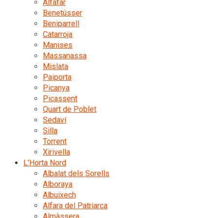
Alfafar
Benetússer
Beniparrell
Catarroja
Manises
Massanassa
Mislata
Paiporta
Picanya
Picassent
Quart de Poblet
Sedaví
Silla
Torrent
Xirivella
L’Horta Nord
Albalat dels Sorells
Alboraya
Albuixech
Alfara del Patriarca
Almàssera