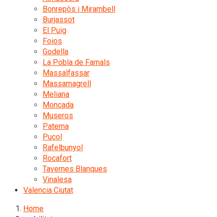
Bonrepòs i Mirambell
Burjassot
El Puig
Foios
Godella
La Pobla de Farnals
Massalfassar
Massamagrell
Meliana
Moncada
Museros
Paterna
Puçol
Rafelbunyol
Rocafort
Tavernes Blanques
Vinalesa
Valencia Ciutat
Home