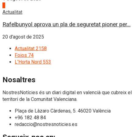
4
Actualitat
Rafelbunyol aprova un pla de seguretat pioner per...
20 d'agost de 2025
Actualitat
2158
Foios
74
L'Horta Nord
553
Nosaltres
NostresNotícies és un diari digital en valencià que cubreix el
territori de la Comunitat Valenciana.
Plaça de Làzaro Càrdenas, 5. 46020 València
+96 182 48 84
redaccio@nostresnoticies.es