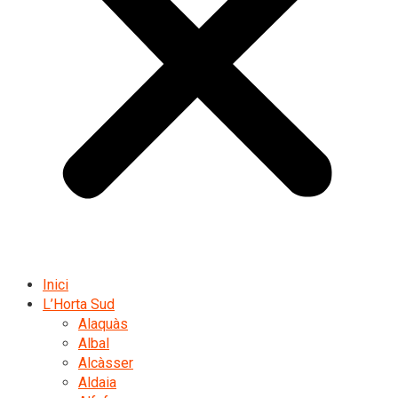
Inici
L’Horta Sud
Alaquàs
Albal
Alcàsser
Aldaia