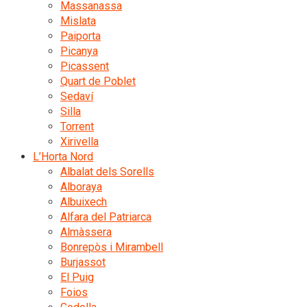
Massanassa
Mislata
Paiporta
Picanya
Picassent
Quart de Poblet
Sedaví
Silla
Torrent
Xirivella
L’Horta Nord
Albalat dels Sorells
Alboraya
Albuixech
Alfara del Patriarca
Almàssera
Bonrepòs i Mirambell
Burjassot
El Puig
Foios