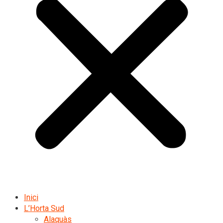
Inici
L’Horta Sud
Alaquàs