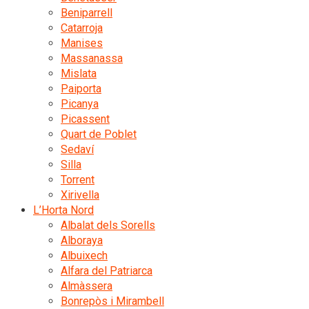
Beniparrell
Catarroja
Manises
Massanassa
Mislata
Paiporta
Picanya
Picassent
Quart de Poblet
Sedaví
Silla
Torrent
Xirivella
L’Horta Nord
Albalat dels Sorells
Alboraya
Albuixech
Alfara del Patriarca
Almàssera
Bonrepòs i Mirambell