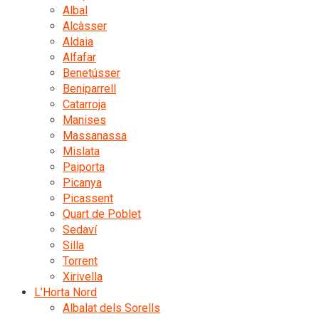
Albal
Alcàsser
Aldaia
Alfafar
Benetússer
Beniparrell
Catarroja
Manises
Massanassa
Mislata
Paiporta
Picanya
Picassent
Quart de Poblet
Sedaví
Silla
Torrent
Xirivella
L’Horta Nord
Albalat dels Sorells