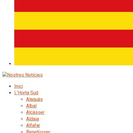
Inici
L’Horta Sud
Alaquàs
Albal
Alcàsser
Aldaia
Alfafar
Benetússer