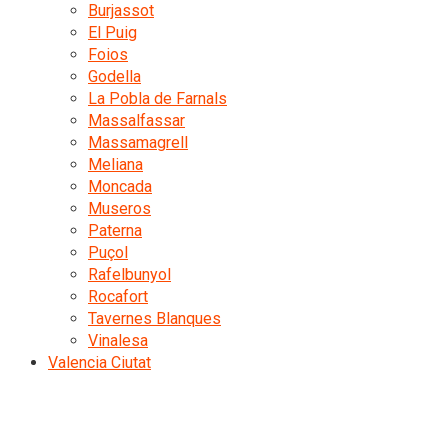
Burjassot
El Puig
Foios
Godella
La Pobla de Farnals
Massalfassar
Massamagrell
Meliana
Moncada
Museros
Paterna
Puçol
Rafelbunyol
Rocafort
Tavernes Blanques
Vinalesa
Valencia Ciutat