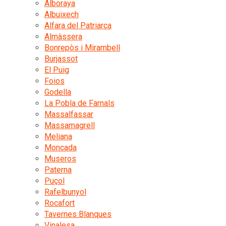
Alboraya
Albuixech
Alfara del Patriarca
Almàssera
Bonrepòs i Mirambell
Burjassot
El Puig
Foios
Godella
La Pobla de Farnals
Massalfassar
Massamagrell
Meliana
Moncada
Museros
Paterna
Puçol
Rafelbunyol
Rocafort
Tavernes Blanques
Vinalesa