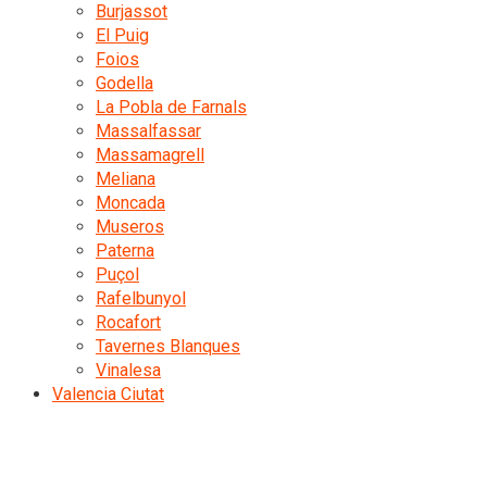
Burjassot
El Puig
Foios
Godella
La Pobla de Farnals
Massalfassar
Massamagrell
Meliana
Moncada
Museros
Paterna
Puçol
Rafelbunyol
Rocafort
Tavernes Blanques
Vinalesa
Valencia Ciutat