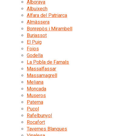
Alboraya
Albuixech
Alfara del Patriarca
Almàssera
Bonrepòs i Mirambell
Burjassot
El Puig
Foios
Godella
La Pobla de Farnals
Massalfassar
Massamagrell
Meliana
Moncada
Museros
Paterna
Puçol
Rafelbunyol
Rocafort
Tavernes Blanques
Vinalesa