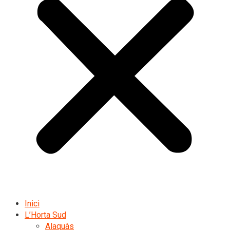
Inici
L’Horta Sud
Alaquàs