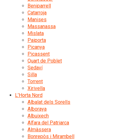
Beniparrell
Catarroja
Manises
Massanassa
Mislata
Paiporta
Picanya
Picassent
Quart de Poblet
Sedaví
Silla
Torrent
Xirivella
L’Horta Nord
Albalat dels Sorells
Alboraya
Albuixech
Alfara del Patriarca
Almàssera
Bonrepòs i Mirambell