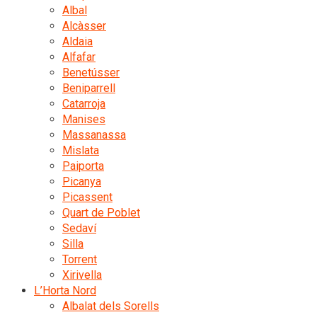
Albal
Alcàsser
Aldaia
Alfafar
Benetússer
Beniparrell
Catarroja
Manises
Massanassa
Mislata
Paiporta
Picanya
Picassent
Quart de Poblet
Sedaví
Silla
Torrent
Xirivella
L’Horta Nord
Albalat dels Sorells