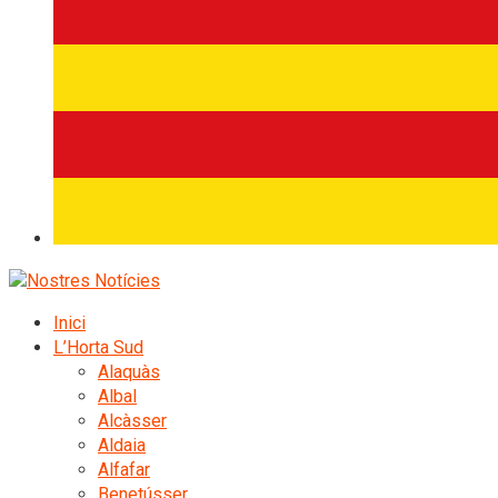
Inici
L’Horta Sud
Alaquàs
Albal
Alcàsser
Aldaia
Alfafar
Benetússer