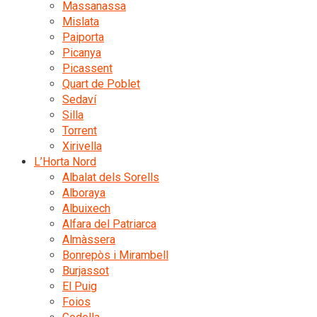
Massanassa
Mislata
Paiporta
Picanya
Picassent
Quart de Poblet
Sedaví
Silla
Torrent
Xirivella
L’Horta Nord
Albalat dels Sorells
Alboraya
Albuixech
Alfara del Patriarca
Almàssera
Bonrepòs i Mirambell
Burjassot
El Puig
Foios