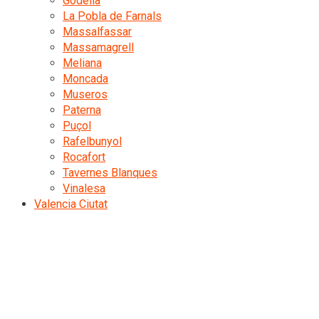
Godella
La Pobla de Farnals
Massalfassar
Massamagrell
Meliana
Moncada
Museros
Paterna
Puçol
Rafelbunyol
Rocafort
Tavernes Blanques
Vinalesa
Valencia Ciutat