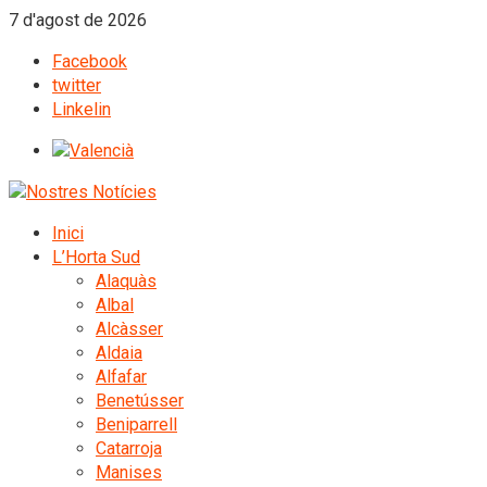
7 d'agost de 2026
Facebook
twitter
Linkelin
Inici
L’Horta Sud
Alaquàs
Albal
Alcàsser
Aldaia
Alfafar
Benetússer
Beniparrell
Catarroja
Manises