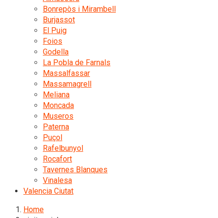
Bonrepòs i Mirambell
Burjassot
El Puig
Foios
Godella
La Pobla de Farnals
Massalfassar
Massamagrell
Meliana
Moncada
Museros
Paterna
Puçol
Rafelbunyol
Rocafort
Tavernes Blanques
Vinalesa
Valencia Ciutat
Home