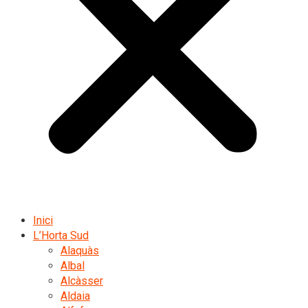
Inici
L’Horta Sud
Alaquàs
Albal
Alcàsser
Aldaia