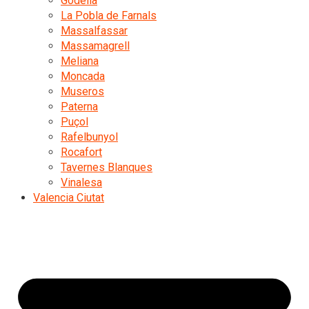
Godella
La Pobla de Farnals
Massalfassar
Massamagrell
Meliana
Moncada
Museros
Paterna
Puçol
Rafelbunyol
Rocafort
Tavernes Blanques
Vinalesa
Valencia Ciutat