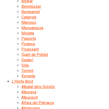
Alfafar
Benetússer
Beniparrell
Catarroja
Manises
Massanassa
Mislata
Paiporta
Picanya
Picassent
Quart de Poblet
Sedaví
Silla
Torrent
Xirivella
L’Horta Nord
Albalat dels Sorells
Alboraya
Albuixech
Alfara del Patriarca
Almàssera