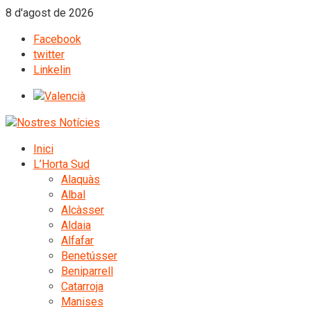
8 d'agost de 2026
Facebook
twitter
Linkelin
Inici
L’Horta Sud
Alaquàs
Albal
Alcàsser
Aldaia
Alfafar
Benetússer
Beniparrell
Catarroja
Manises