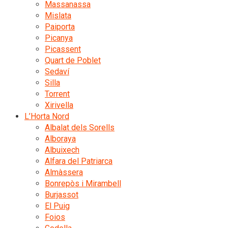
Massanassa
Mislata
Paiporta
Picanya
Picassent
Quart de Poblet
Sedaví
Silla
Torrent
Xirivella
L’Horta Nord
Albalat dels Sorells
Alboraya
Albuixech
Alfara del Patriarca
Almàssera
Bonrepòs i Mirambell
Burjassot
El Puig
Foios