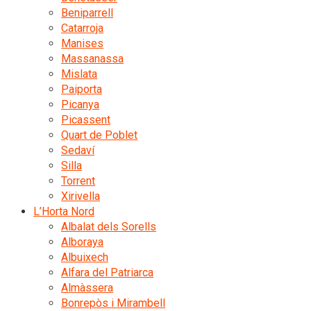
Beniparrell
Catarroja
Manises
Massanassa
Mislata
Paiporta
Picanya
Picassent
Quart de Poblet
Sedaví
Silla
Torrent
Xirivella
L’Horta Nord
Albalat dels Sorells
Alboraya
Albuixech
Alfara del Patriarca
Almàssera
Bonrepòs i Mirambell