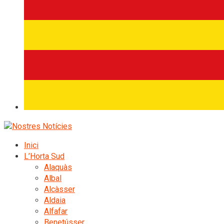
Inici
L’Horta Sud
Alaquàs
Albal
Alcàsser
Aldaia
Alfafar
Benetússer