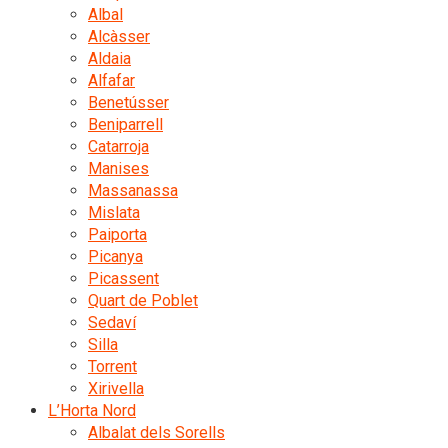
Albal
Alcàsser
Aldaia
Alfafar
Benetússer
Beniparrell
Catarroja
Manises
Massanassa
Mislata
Paiporta
Picanya
Picassent
Quart de Poblet
Sedaví
Silla
Torrent
Xirivella
L’Horta Nord
Albalat dels Sorells