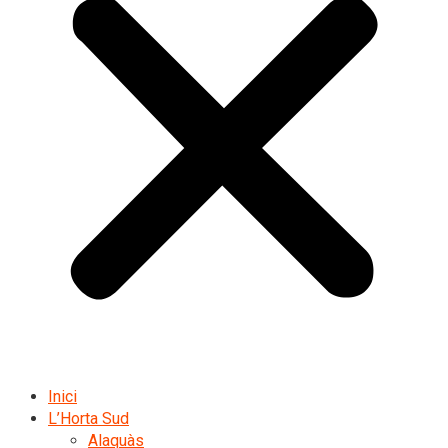
Inici
L’Horta Sud
Alaquàs