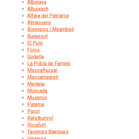
Alboraya
Albuixech
Alfara del Patriarca
Almàssera
Bonrepòs i Mirambell
Burjassot
El Puig
Foios
Godella
La Pobla de Farnals
Massalfassar
Massamagrell
Meliana
Moncada
Museros
Paterna
Puçol
Rafelbunyol
Rocafort
Tavernes Blanques
Vinalesa