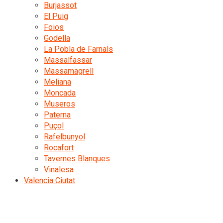
Burjassot
El Puig
Foios
Godella
La Pobla de Farnals
Massalfassar
Massamagrell
Meliana
Moncada
Museros
Paterna
Puçol
Rafelbunyol
Rocafort
Tavernes Blanques
Vinalesa
Valencia Ciutat