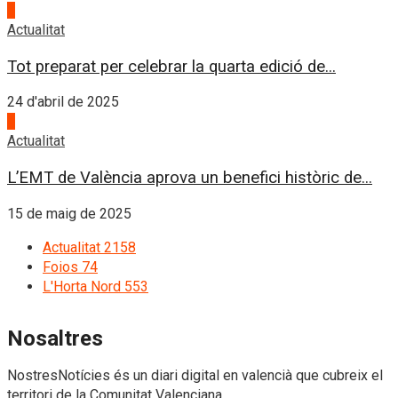
3
Actualitat
Tot preparat per celebrar la quarta edició de...
24 d'abril de 2025
4
Actualitat
L’EMT de València aprova un benefici històric de...
15 de maig de 2025
Actualitat
2158
Foios
74
L'Horta Nord
553
Nosaltres
NostresNotícies és un diari digital en valencià que cubreix el
territori de la Comunitat Valenciana.