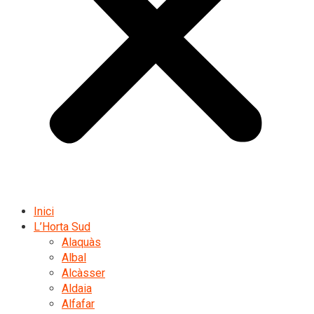
Inici
L’Horta Sud
Alaquàs
Albal
Alcàsser
Aldaia
Alfafar