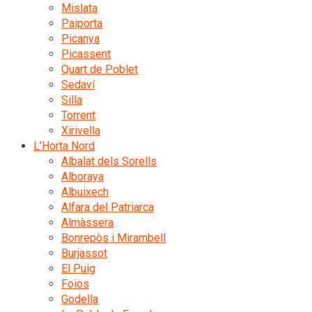
Mislata
Paiporta
Picanya
Picassent
Quart de Poblet
Sedaví
Silla
Torrent
Xirivella
L’Horta Nord
Albalat dels Sorells
Alboraya
Albuixech
Alfara del Patriarca
Almàssera
Bonrepòs i Mirambell
Burjassot
El Puig
Foios
Godella