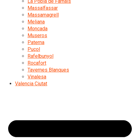
La Pobla de Farnals
Massalfassar
Massamagrell
Meliana
Moncada
Museros
Paterna
Puçol
Rafelbunyol
Rocafort
Tavernes Blanques
Vinalesa
Valencia Ciutat