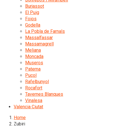
Burjassot
El Puig
Foios
Godella
La Pobla de Farnals
Massalfassar
Massamagrell
Meliana
Moncada
Museros
Paterna
Puçol
Rafelbunyol
Rocafort
Tavernes Blanques
Vinalesa
Valencia Ciutat
Home
Zubiri