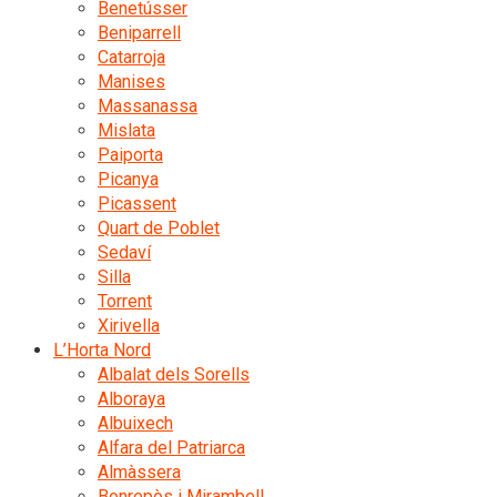
Benetússer
Beniparrell
Catarroja
Manises
Massanassa
Mislata
Paiporta
Picanya
Picassent
Quart de Poblet
Sedaví
Silla
Torrent
Xirivella
L’Horta Nord
Albalat dels Sorells
Alboraya
Albuixech
Alfara del Patriarca
Almàssera
Bonrepòs i Mirambell