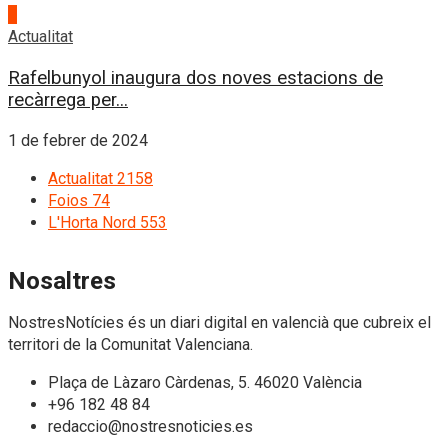
4
Actualitat
Rafelbunyol inaugura dos noves estacions de
recàrrega per...
1 de febrer de 2024
Actualitat
2158
Foios
74
L'Horta Nord
553
Nosaltres
NostresNotícies és un diari digital en valencià que cubreix el
territori de la Comunitat Valenciana.
Plaça de Làzaro Càrdenas, 5. 46020 València
+96 182 48 84
redaccio@nostresnoticies.es