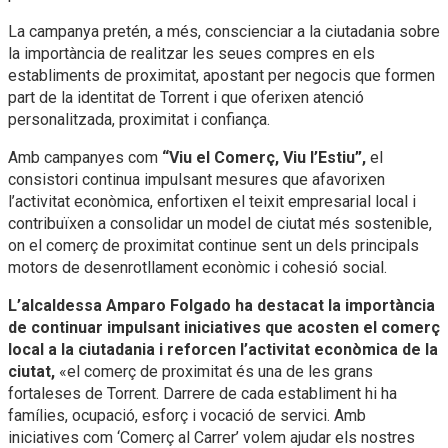
La campanya pretén, a més, conscienciar a la ciutadania sobre
la importància de realitzar les seues compres en els
establiments de proximitat, apostant per negocis que formen
part de la identitat de Torrent i que oferixen atenció
personalitzada, proximitat i confiança.
Amb campanyes com
“Viu el Comerç, Viu l’Estiu”,
el
consistori continua impulsant mesures que afavorixen
l’activitat econòmica, enfortixen el teixit empresarial local i
contribuïxen a consolidar un model de ciutat més sostenible,
on el comerç de proximitat continue sent un dels principals
motors de desenrotllament econòmic i cohesió social.
L’alcaldessa Amparo Folgado ha destacat la importància
de continuar impulsant iniciatives que acosten el comerç
local a la ciutadania i reforcen l’activitat econòmica de la
ciutat,
«el comerç de proximitat és una de les grans
fortaleses de Torrent. Darrere de cada establiment hi ha
famílies, ocupació, esforç i vocació de servici. Amb
iniciatives com ‘Comerç al Carrer’ volem ajudar els nostres