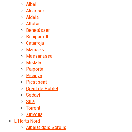
Albal
Alcàsser
Aldaia
Alfafar
Benetússer
Beniparrell
Catarroja
Manises
Massanassa
Mislata
Paiporta
Picanya
Picassent
Quart de Poblet
Sedaví
Silla
Torrent
Xirivella
L’Horta Nord
Albalat dels Sorells