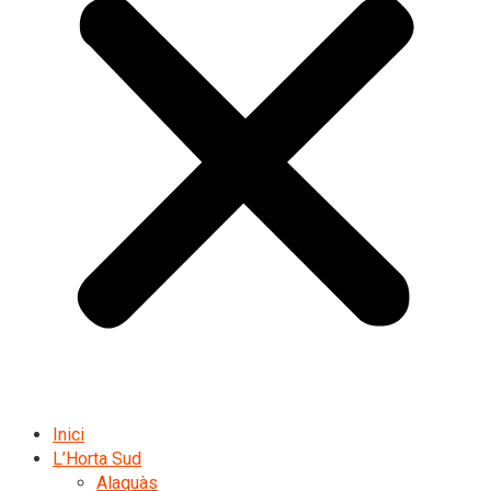
Inici
L’Horta Sud
Alaquàs