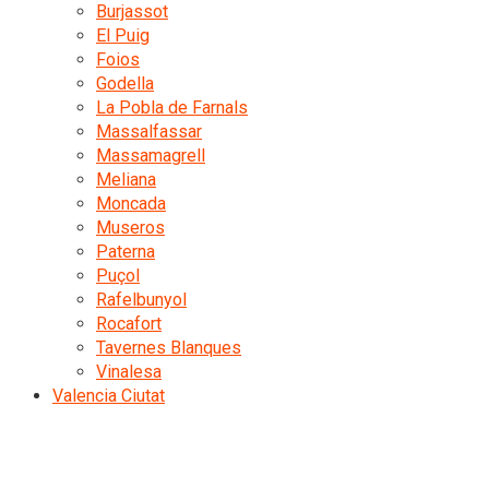
Burjassot
El Puig
Foios
Godella
La Pobla de Farnals
Massalfassar
Massamagrell
Meliana
Moncada
Museros
Paterna
Puçol
Rafelbunyol
Rocafort
Tavernes Blanques
Vinalesa
Valencia Ciutat