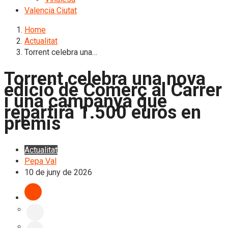
Valencia Ciutat
Home
Actualitat
Torrent celebra una…
Torrent celebra una nova
edició de Comerç al Carrer
i una campanya que
repartirà 1.500 euros en
premis
Actualitat
Pepa Val
10 de juny de 2026