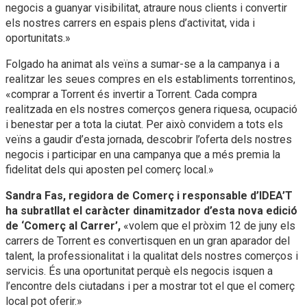
negocis a guanyar visibilitat, atraure nous clients i convertir
els nostres carrers en espais plens d’activitat, vida i
oportunitats.»
Folgado ha animat als veïns a sumar-se a la campanya i a
realitzar les seues compres en els establiments torrentinos,
«comprar a Torrent és invertir a Torrent. Cada compra
realitzada en els nostres comerços genera riquesa, ocupació
i benestar per a tota la ciutat. Per això convidem a tots els
veïns a gaudir d’esta jornada, descobrir l’oferta dels nostres
negocis i participar en una campanya que a més premia la
fidelitat dels qui aposten pel comerç local.»
Sandra Fas, regidora de Comerç i responsable d’IDEA’T
ha subratllat el caràcter dinamitzador d’esta nova edició
de ‘Comerç al Carrer’,
«volem que el pròxim 12 de juny els
carrers de Torrent es convertisquen en un gran aparador del
talent, la professionalitat i la qualitat dels nostres comerços i
servicis. És una oportunitat perquè els negocis isquen a
l’encontre dels ciutadans i per a mostrar tot el que el comerç
local pot oferir.»