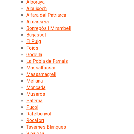
Alboraya
Albuixech
Alfara del Patriarca
Almàssera
Bonrepòs i Mirambell
Burjassot
El Puig
Foios
Godella
La Pobla de Farnals
Massalfassar
Massamagrell
Meliana
Moncada
Museros
Paterna
Puçol
Rafelbunyol
Rocafort
Tavernes Blanques
Vinalesa