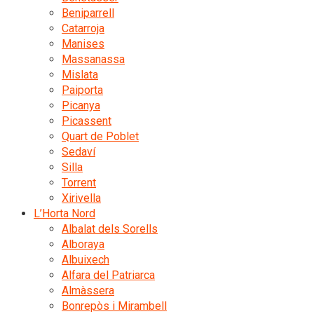
Beniparrell
Catarroja
Manises
Massanassa
Mislata
Paiporta
Picanya
Picassent
Quart de Poblet
Sedaví
Silla
Torrent
Xirivella
L’Horta Nord
Albalat dels Sorells
Alboraya
Albuixech
Alfara del Patriarca
Almàssera
Bonrepòs i Mirambell