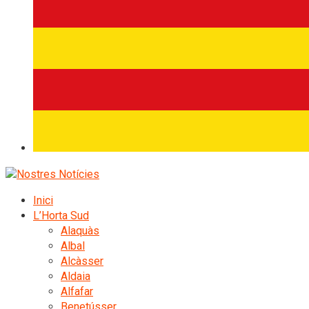
Inici
L’Horta Sud
Alaquàs
Albal
Alcàsser
Aldaia
Alfafar
Benetússer