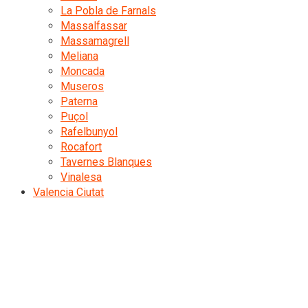
La Pobla de Farnals
Massalfassar
Massamagrell
Meliana
Moncada
Museros
Paterna
Puçol
Rafelbunyol
Rocafort
Tavernes Blanques
Vinalesa
Valencia Ciutat