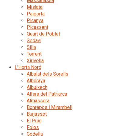
Massanassa
Mislata
Paiporta
Picanya
Picassent
Quart de Poblet
Sedaví
Silla
Torrent
Xirivella
L’Horta Nord
Albalat dels Sorells
Alboraya
Albuixech
Alfara del Patriarca
Almàssera
Bonrepòs i Mirambell
Burjassot
El Puig
Foios
Godella