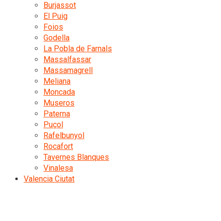
Burjassot
El Puig
Foios
Godella
La Pobla de Farnals
Massalfassar
Massamagrell
Meliana
Moncada
Museros
Paterna
Puçol
Rafelbunyol
Rocafort
Tavernes Blanques
Vinalesa
Valencia Ciutat