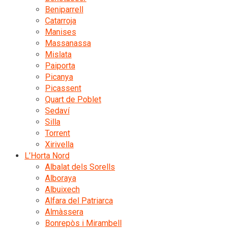
Beniparrell
Catarroja
Manises
Massanassa
Mislata
Paiporta
Picanya
Picassent
Quart de Poblet
Sedaví
Silla
Torrent
Xirivella
L’Horta Nord
Albalat dels Sorells
Alboraya
Albuixech
Alfara del Patriarca
Almàssera
Bonrepòs i Mirambell