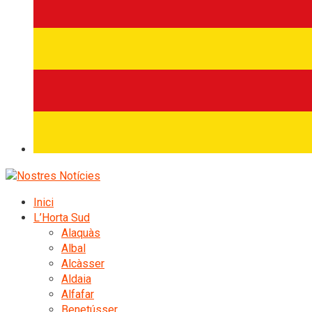
Inici
L’Horta Sud
Alaquàs
Albal
Alcàsser
Aldaia
Alfafar
Benetússer