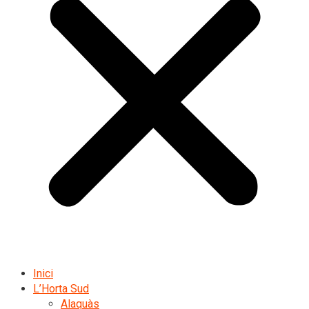
Inici
L’Horta Sud
Alaquàs