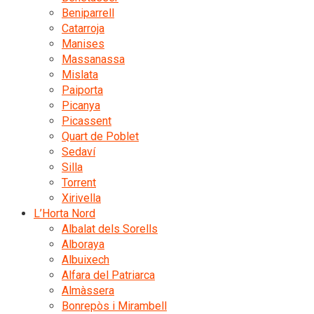
Beniparrell
Catarroja
Manises
Massanassa
Mislata
Paiporta
Picanya
Picassent
Quart de Poblet
Sedaví
Silla
Torrent
Xirivella
L’Horta Nord
Albalat dels Sorells
Alboraya
Albuixech
Alfara del Patriarca
Almàssera
Bonrepòs i Mirambell