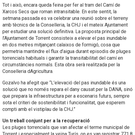
Tot i això, encara queda feina per fer al tram del Camí de
Xarcos Secs que roman intransitable. En este sentit, la
setmana passada es va celebrar una reunió sobre el terreny
amb tècnics de la Conselleria, la CHJ i el mateix Ajuntament
per estudiar una solució definitiva. La proposta principal de
l’Ajuntament de Torrent consisteix a elevar el pas inundable
en dos metres mitjançant calaixos de formigó, cosa que
permetria mantindre el flux d’aigua durant episodis de pluges
torrencials habituals i garantir la transitabilitat del camí en
circumstàncies normals. Esta obra serà realitzada per la
Conselleria dAgricultura.
Gozalvo ha afegit que “L’elevació del pas inundable és una
solució que no només repara el dany causat per la DANA, sinó
que prepara la infraestructura per a escenaris futurs, sempre
sota el criteri de sostenibilitat i funcionalitat, que esperem
compti amb el vistiplau de la CHJ.”
Un treball conjunt per a la recuperació
Les pluges torrencials que van afectar el terme municipal de
Torrent i especialment la veïna Turís, on es van registrar 771,8