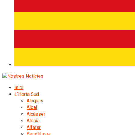
Inici
L’Horta Sud
Alaquàs
Albal
Alcàsser
Aldaia
Alfafar
Benetússer