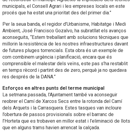
municipals, el Consell Agrari i les empreses locals en este
procés que ha estat una prioritat des del primer dia.”
Per la seua banda, el regidor d’Urbanisme, Habitatge i Medi
Ambient, José Francisco Gozalvo, ha subratllat els avanços
aconseguits, “Estem treballant amb solucions tècniques que
millorin la resistència de les nostres infraestructures davant
de futures pluges torrencials. Esta obra és un exemple de
com combinem urgència i planificació, encara que és
comprensible el malestar dels veïns, este pas s’ha restablit
en temps rècord i partint des de zero, perquè ja no quedava
res després de la DANA.”
Esforços en altres punts del terme municipal
La setmana passada, l’Ajuntament també va aconseguir
reobrer el Camí de Xarcos Secs entre la rotonda del Camí
dels Arquets i la Carrasquera. Estes tasques van incloure
l’obertura de passos provisionals sobre el barranc de
l’Horteta que es trobaven en millor estat i l’eliminació de llots
que en alguns trams havien arrencat la calçada.