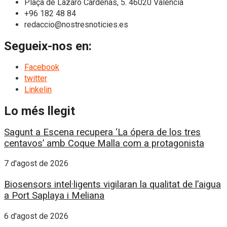
Plaça de Làzaro Càrdenas, 5. 46020 València
+96 182 48 84
redaccio@nostresnoticies.es
Segueix-nos en:
Facebook
twitter
Linkelin
Lo més llegit
Sagunt a Escena recupera ‘La ópera de los tres
centavos’ amb Coque Malla com a protagonista
7 d'agost de 2026
Biosensors intel·ligents vigilaran la qualitat de l’aigua
a Port Saplaya i Meliana
6 d'agost de 2026