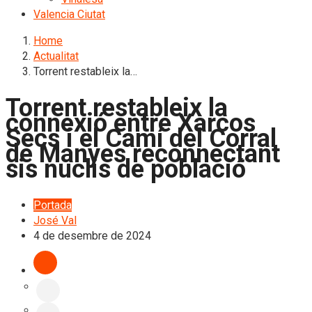
Valencia Ciutat
Home
Actualitat
Torrent restableix la…
Torrent restableix la
connexió entre Xarcos
Secs i el Camí del Corral
de Manyes reconnectant
sis nuclis de població
Portada
José Val
4 de desembre de 2024