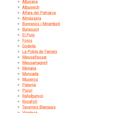
Alboraya
Albuixech
Alfara del Patriarca
Almàssera
Bonrepòs i Mirambell
Burjassot
El Puig
Foios
Godella
La Pobla de Farnals
Massalfassar
Massamagrell
Meliana
Moncada
Museros
Paterna
Puçol
Rafelbunyol
Rocafort
Tavernes Blanques
Vinalesa