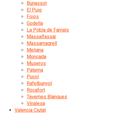
Burjassot
El Puig
Foios
Godella
La Pobla de Farnals
Massalfassar
Massamagrell
Meliana
Moncada
Museros
Paterna
Puçol
Rafelbunyol
Rocafort
Tavernes Blanques
Vinalesa
Valencia Ciutat