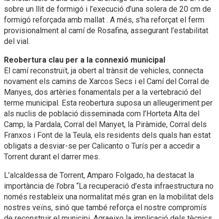
sobre un llit de formigó i l’execució d’una solera de 20 cm de
formigó reforçada amb mallat . A més, s’ha reforçat el ferm
provisionalment al camí de Rosafina, assegurant l’estabilitat
del vial.
Reobertura clau per a la connexió municipal
El camí reconstruït, ja obert al trànsit de vehicles, connecta
novament els camins de Xarcos Secs i el Camí del Corral de
Manyes, dos artèries fonamentals per a la vertebració del
terme municipal. Esta reobertura suposa un alleugeriment per
als nuclis de població disseminada com l’Horteta Alta del
Camp, la Pardala, Corral del Manyet, la Piràmide, Corral dels
Franxos i Font de la Teula, els residents dels quals han estat
obligats a desviar-se per Calicanto o Turís per a accedir a
Torrent durant el darrer mes.
L’alcaldessa de Torrent, Amparo Folgado, ha destacat la
importància de l’obra “La recuperació d’esta infraestructura no
només restableix una normalitat més gran en la mobilitat dels
nostres veïns, sinó que també reforça el nostre compromís
de reconstruir el municipi. Agraeixo la implicació dels tècnics