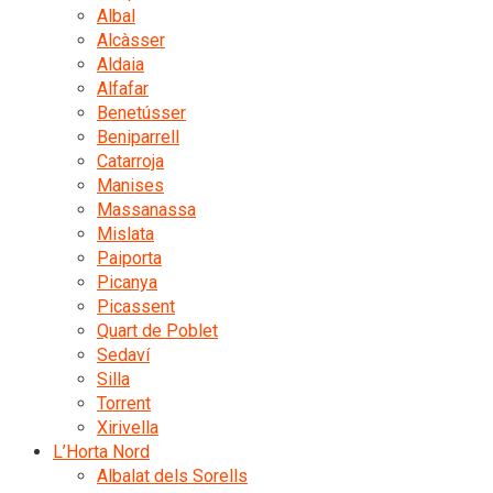
Albal
Alcàsser
Aldaia
Alfafar
Benetússer
Beniparrell
Catarroja
Manises
Massanassa
Mislata
Paiporta
Picanya
Picassent
Quart de Poblet
Sedaví
Silla
Torrent
Xirivella
L’Horta Nord
Albalat dels Sorells