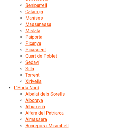
Beniparrell
Catarroja
Manises
Massanassa
Mislata
Paiporta
Picanya
Picassent
Quart de Poblet
Sedaví
Silla
Torrent
Xirivella
L’Horta Nord
Albalat dels Sorells
Alboraya
Albuixech
Alfara del Patriarca
Almàssera
Bonrepòs i Mirambell