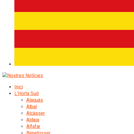
Inici
L’Horta Sud
Alaquàs
Albal
Alcàsser
Aldaia
Alfafar
Benetússer