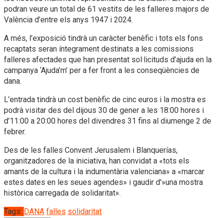
podran veure un total de 61 vestits de les falleres majors de
València d’entre els anys 1947 i 2024.
A més, l’exposició tindrà un caràcter benèfic i tots els fons
recaptats seran íntegrament destinats a les comissions
falleres afectades que han presentat sol·licituds d’ajuda en la
campanya ‘Ajuda’m’ per a fer front a les conseqüències de
dana.
L’entrada tindrà un cost benèfic de cinc euros i la mostra es
podrà visitar des del dijous 30 de gener a les 18:00 hores i
d’11:00 a 20:00 hores del divendres 31 fins al diumenge 2 de
febrer.
Des de les falles Convent Jerusalem i Blanquerías,
organitzadores de la iniciativa, han convidat a «tots els
amants de la cultura i la indumentària valenciana» a «marcar
estes dates en les seues agendes» i gaudir d'»una mostra
històrica carregada de solidaritat».
Tags:
DANA
falles
solidaritat