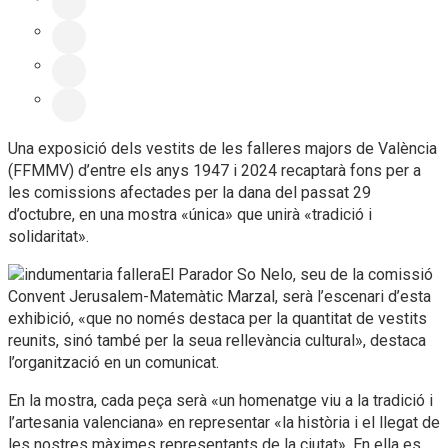
Una exposició dels vestits de les falleres majors de València
(FFMMV) d’entre els anys 1947 i 2024 recaptarà fons per a
les comissions afectades per la dana del passat 29
d’octubre, en una mostra «única» que unirà «tradició i
solidaritat».
El Parador So Nelo, seu de la comissió
Convent Jerusalem-Matemàtic Marzal, serà l’escenari d’esta
exhibició, «que no només destaca per la quantitat de vestits
reunits, sinó també per la seua rellevància cultural», destaca
l’organització en un comunicat.
En la mostra, cada peça serà «un homenatge viu a la tradició i
l’artesania valenciana» en representar «la història i el llegat de
les nostres màximes representants de la ciutat». En ella es