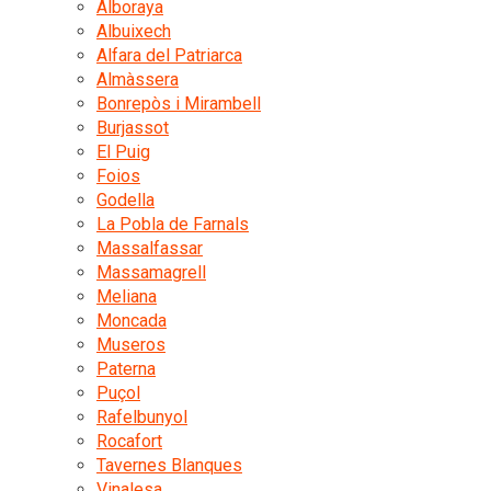
Alboraya
Albuixech
Alfara del Patriarca
Almàssera
Bonrepòs i Mirambell
Burjassot
El Puig
Foios
Godella
La Pobla de Farnals
Massalfassar
Massamagrell
Meliana
Moncada
Museros
Paterna
Puçol
Rafelbunyol
Rocafort
Tavernes Blanques
Vinalesa