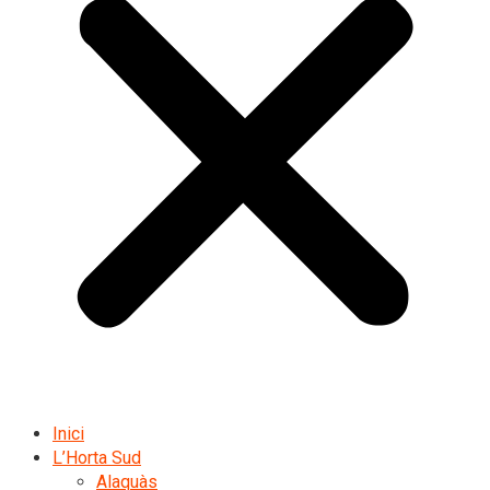
Inici
L’Horta Sud
Alaquàs