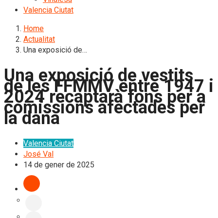
Valencia Ciutat
Home
Actualitat
Una exposició de…
Una exposició de vestits
de les FFMMV entre 1947 i
2024 recaptarà fons per a
comissions afectades per
la dana
Valencia Ciutat
José Val
14 de gener de 2025