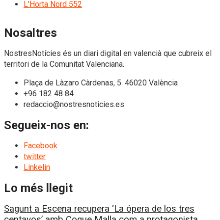
L'Horta Nord
552
Nosaltres
NostresNotícies és un diari digital en valencià que cubreix el
territori de la Comunitat Valenciana.
Plaça de Làzaro Càrdenas, 5. 46020 València
+96 182 48 84
redaccio@nostresnoticies.es
Segueix-nos en:
Facebook
twitter
Linkelin
Lo més llegit
Sagunt a Escena recupera ‘La ópera de los tres
centavos’ amb Coque Malla com a protagonista