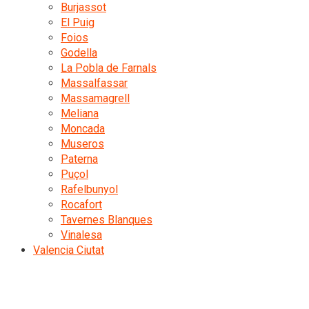
Burjassot
El Puig
Foios
Godella
La Pobla de Farnals
Massalfassar
Massamagrell
Meliana
Moncada
Museros
Paterna
Puçol
Rafelbunyol
Rocafort
Tavernes Blanques
Vinalesa
Valencia Ciutat