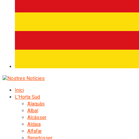
Inici
L’Horta Sud
Alaquàs
Albal
Alcàsser
Aldaia
Alfafar
Benetússer