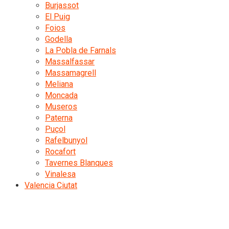
Burjassot
El Puig
Foios
Godella
La Pobla de Farnals
Massalfassar
Massamagrell
Meliana
Moncada
Museros
Paterna
Puçol
Rafelbunyol
Rocafort
Tavernes Blanques
Vinalesa
Valencia Ciutat