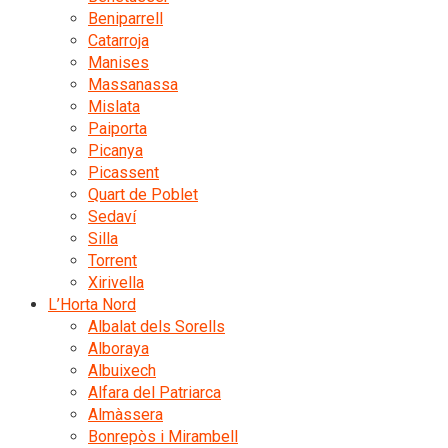
Beniparrell
Catarroja
Manises
Massanassa
Mislata
Paiporta
Picanya
Picassent
Quart de Poblet
Sedaví
Silla
Torrent
Xirivella
L’Horta Nord
Albalat dels Sorells
Alboraya
Albuixech
Alfara del Patriarca
Almàssera
Bonrepòs i Mirambell