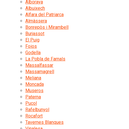
Alboraya
Albuixech
Alfara del Patriarca
Almàssera
Bonrepòs i Mirambell
Burjassot
El Puig
Foios
Godella
La Pobla de Farnals
Massalfassar
Massamagrell
Meliana
Moncada
Museros
Paterna
Puçol
Rafelbunyol
Rocafort
Tavernes Blanques
Vinalesa