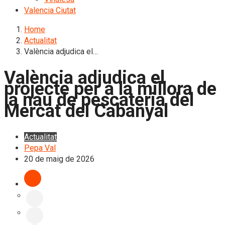
Valencia Ciutat
Home
Actualitat
València adjudica el…
València adjudica el
projecte per a la millora de
la nau de pescateria del
Mercat del Cabanyal
Actualitat
Pepa Val
20 de maig de 2026