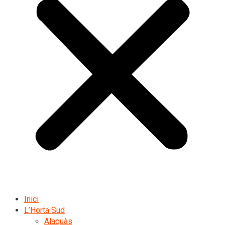
Inici
L’Horta Sud
Alaquàs