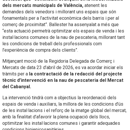
dels mercats municipals de València,
atenent les
demandes dels venedors i millorant uns espais que són
fonamentals per a l’activitat econòmica dels barris i per al
comerç de proximitat”. Ballester ha assenyalat a més que
“esta actuació permetrà optimitzar els espais de venda i les
instal·lacions comunes de la nau de pescateria, millorant tant
les condicions de treball dels professionals com
l’experiència de compra dels clients”.
Mitjançant moció de la Regidoria Delegada de Comerç i
Mercats de data 23 d’abril de 2026, es va acordar iniciar els
tràmits per a
la contractació de la redacció del projecte
tècnic d’intervenció en la nau de pescateria del Mercat
del Cabanyal.
La intervenció tindrà com a objectius la reordenació dels
espais de venda i auxiliars, la millora de les condicions d’ús
de les instal·lacions i el reforç de la imatge global del mercat,
amb la finalitat d’afavorir la plena ocupació dels llocs,
optimitzar les instal·lacions comunes i garantir adequades
condicions higienicosanitàries.