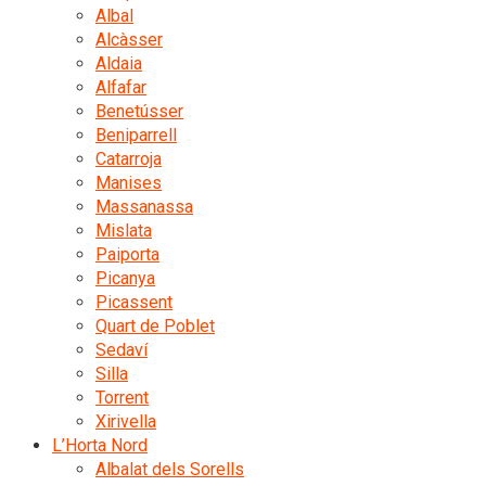
Albal
Alcàsser
Aldaia
Alfafar
Benetússer
Beniparrell
Catarroja
Manises
Massanassa
Mislata
Paiporta
Picanya
Picassent
Quart de Poblet
Sedaví
Silla
Torrent
Xirivella
L’Horta Nord
Albalat dels Sorells