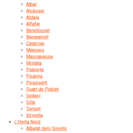
Albal
Alcàsser
Aldaia
Alfafar
Benetússer
Beniparrell
Catarroja
Manises
Massanassa
Mislata
Paiporta
Picanya
Picassent
Quart de Poblet
Sedaví
Silla
Torrent
Xirivella
L’Horta Nord
Albalat dels Sorells