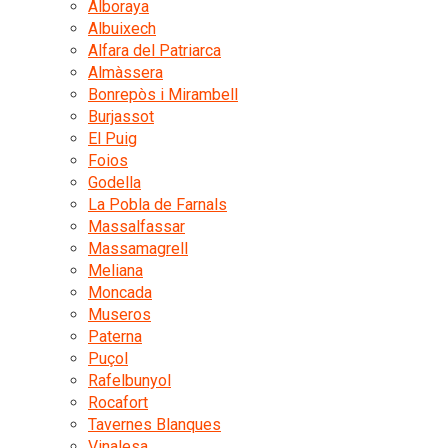
Alboraya
Albuixech
Alfara del Patriarca
Almàssera
Bonrepòs i Mirambell
Burjassot
El Puig
Foios
Godella
La Pobla de Farnals
Massalfassar
Massamagrell
Meliana
Moncada
Museros
Paterna
Puçol
Rafelbunyol
Rocafort
Tavernes Blanques
Vinalesa