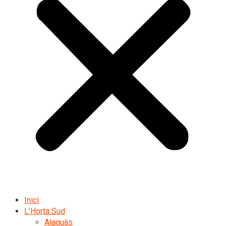
Inici
L’Horta Sud
Alaquàs