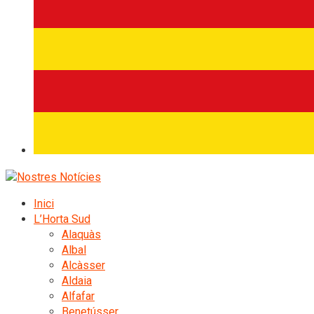
Inici
L’Horta Sud
Alaquàs
Albal
Alcàsser
Aldaia
Alfafar
Benetússer