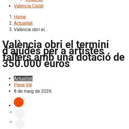
Valencia Ciutat
Home
Actualitat
València obri el…
València obri el termini
d’ajudes per a artistes
fallers amb una dotació de
350.000 euros
Actualitat
Pepa Val
8 de maig de 2026