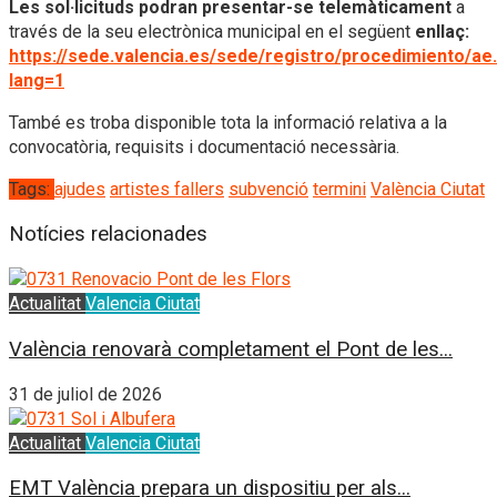
Les sol·licituds podran presentar-se telemàticament
a
través de la seu electrònica municipal en el següent
enllaç:
https://sede.valencia.es/sede/registro/procedimiento/ae.
lang=1
També es troba disponible tota la informació relativa a la
convocatòria, requisits i documentació necessària.
Tags:
ajudes
artistes fallers
subvenció
termini
València Ciutat
Notícies relacionades
Actualitat
Valencia Ciutat
València renovarà completament el Pont de les...
31 de juliol de 2026
Actualitat
Valencia Ciutat
EMT València prepara un dispositiu per als...