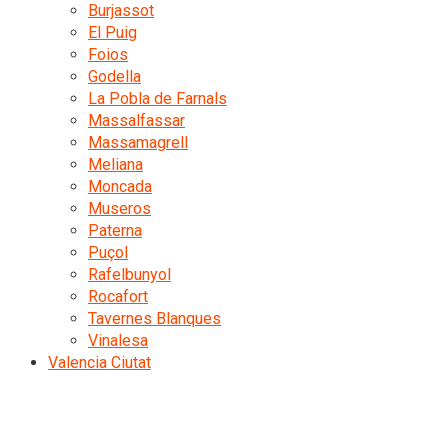
Burjassot
El Puig
Foios
Godella
La Pobla de Farnals
Massalfassar
Massamagrell
Meliana
Moncada
Museros
Paterna
Puçol
Rafelbunyol
Rocafort
Tavernes Blanques
Vinalesa
Valencia Ciutat