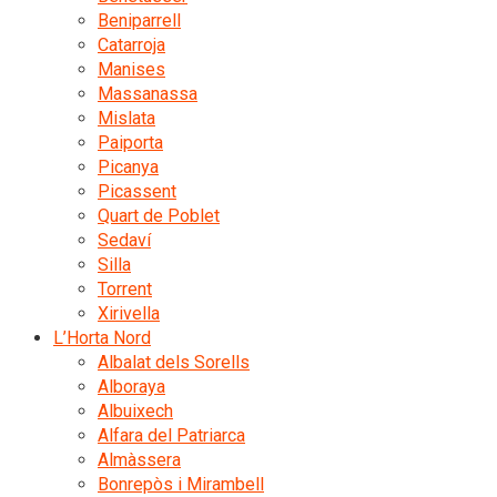
Beniparrell
Catarroja
Manises
Massanassa
Mislata
Paiporta
Picanya
Picassent
Quart de Poblet
Sedaví
Silla
Torrent
Xirivella
L’Horta Nord
Albalat dels Sorells
Alboraya
Albuixech
Alfara del Patriarca
Almàssera
Bonrepòs i Mirambell