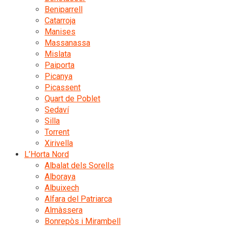
Beniparrell
Catarroja
Manises
Massanassa
Mislata
Paiporta
Picanya
Picassent
Quart de Poblet
Sedaví
Silla
Torrent
Xirivella
L’Horta Nord
Albalat dels Sorells
Alboraya
Albuixech
Alfara del Patriarca
Almàssera
Bonrepòs i Mirambell