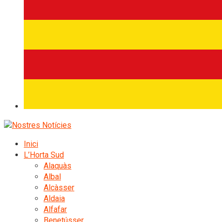
Inici
L’Horta Sud
Alaquàs
Albal
Alcàsser
Aldaia
Alfafar
Benetússer