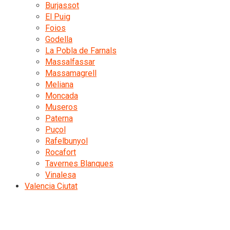
Burjassot
El Puig
Foios
Godella
La Pobla de Farnals
Massalfassar
Massamagrell
Meliana
Moncada
Museros
Paterna
Puçol
Rafelbunyol
Rocafort
Tavernes Blanques
Vinalesa
Valencia Ciutat