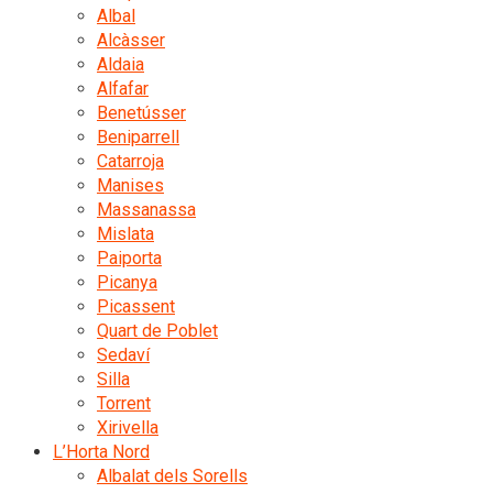
Albal
Alcàsser
Aldaia
Alfafar
Benetússer
Beniparrell
Catarroja
Manises
Massanassa
Mislata
Paiporta
Picanya
Picassent
Quart de Poblet
Sedaví
Silla
Torrent
Xirivella
L’Horta Nord
Albalat dels Sorells