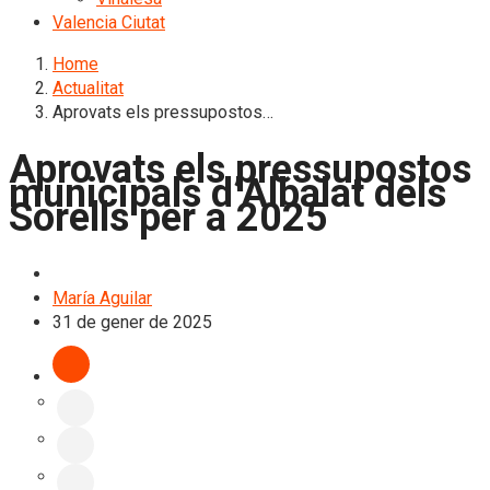
Valencia Ciutat
Home
Actualitat
Aprovats els pressupostos…
Aprovats els pressupostos
municipals d’Albalat dels
Sorells per a 2025
L'Horta Sud
María Aguilar
31 de gener de 2025