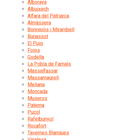
Alboraya
Albuixech
Alfara del Patriarca
Almàssera
Bonrepòs i Mirambell
Burjassot
El Puig
Foios
Godella
La Pobla de Farnals
Massalfassar
Massamagrell
Meliana
Moncada
Museros
Paterna
Puçol
Rafelbunyol
Rocafort
Tavernes Blanques
Vinalesa