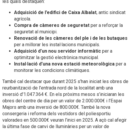
les quals destaquen:
Adquisició de l’edifici de Caixa Albalat
, antic sindicat
agrícola.
Compra de càmeres de seguretat
per a reforçar la
seguretat al municipi.
Renovació de les càmeres del ple i de les butaques
per a millorar les instal·lacions municipals.
Adquisició d’un nou servidor informàtic
per a
optimitzar la gestió electrònica municipal.
Instal·lació d’una nova estació meteorològica
per a
monitorar les condicions climàtiques.
També cal destacar que durant 2025 s’han iniciat les obres de
reurbanització de l’entrada nord de la localitat amb una
inversió d’1.047.364 €. En els pròxims mesos s’iniciaran les
obres del centre de dia per un valor de 2.000.000€ i l’Espai
Majors amb una inversió de 800.000€. També la nova
consergeria i reforma dels vestidors del poliesportiu
valorades en 500.000€ veuran l’inici en 2025. A açò cal afegir
la última fase de canvi de lluminàries per un valor de