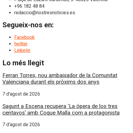
+96 182 48 84
redaccio@nostresnoticies.es
Segueix-nos en:
Facebook
twitter
Linkelin
Lo més llegit
Ferran Torres, nou ambaixador de la Comunitat
Valenciana durant els pròxims dos anys
7 d'agost de 2026
Sagunt a Escena recupera ‘La ópera de los tres
centavos’ amb Coque Malla com a protagonista
7 d'agost de 2026