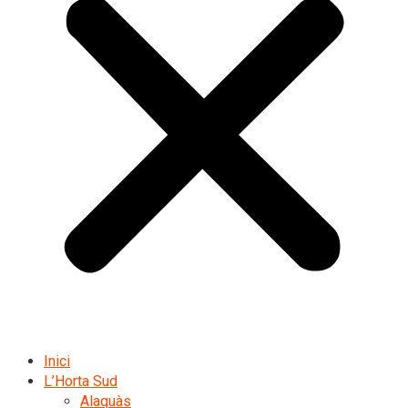
Inici
L’Horta Sud
Alaquàs