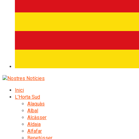
Inici
L’Horta Sud
Alaquàs
Albal
Alcàsser
Aldaia
Alfafar
Benetússer