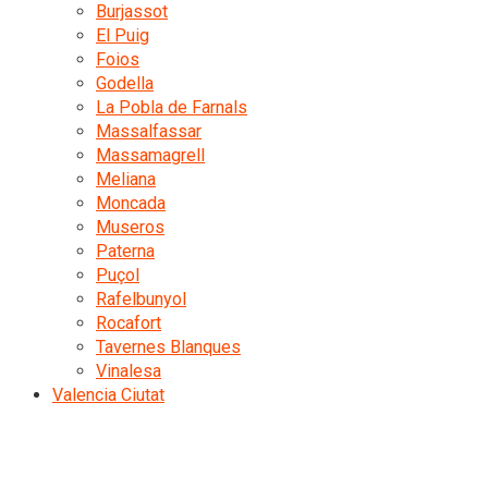
Burjassot
El Puig
Foios
Godella
La Pobla de Farnals
Massalfassar
Massamagrell
Meliana
Moncada
Museros
Paterna
Puçol
Rafelbunyol
Rocafort
Tavernes Blanques
Vinalesa
Valencia Ciutat