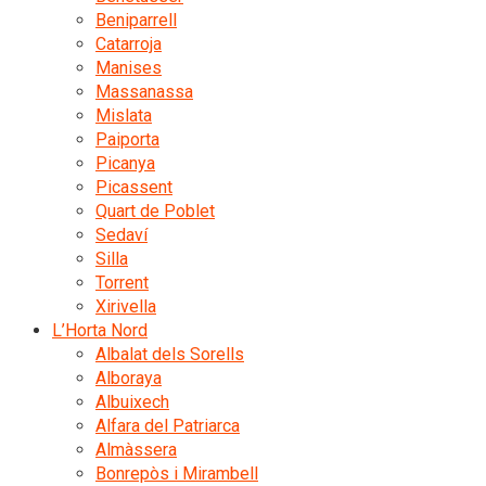
Beniparrell
Catarroja
Manises
Massanassa
Mislata
Paiporta
Picanya
Picassent
Quart de Poblet
Sedaví
Silla
Torrent
Xirivella
L’Horta Nord
Albalat dels Sorells
Alboraya
Albuixech
Alfara del Patriarca
Almàssera
Bonrepòs i Mirambell