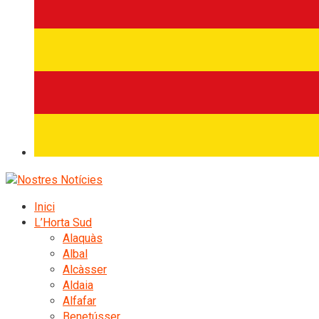
Inici
L’Horta Sud
Alaquàs
Albal
Alcàsser
Aldaia
Alfafar
Benetússer