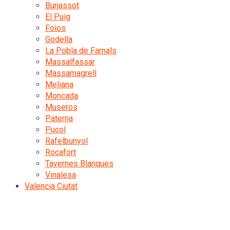
Burjassot
El Puig
Foios
Godella
La Pobla de Farnals
Massalfassar
Massamagrell
Meliana
Moncada
Museros
Paterna
Puçol
Rafelbunyol
Rocafort
Tavernes Blanques
Vinalesa
Valencia Ciutat