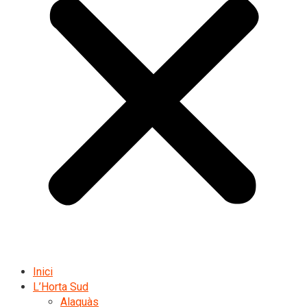
Inici
L’Horta Sud
Alaquàs