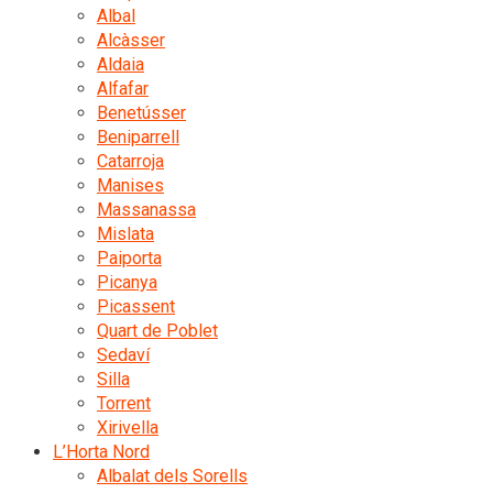
Albal
Alcàsser
Aldaia
Alfafar
Benetússer
Beniparrell
Catarroja
Manises
Massanassa
Mislata
Paiporta
Picanya
Picassent
Quart de Poblet
Sedaví
Silla
Torrent
Xirivella
L’Horta Nord
Albalat dels Sorells