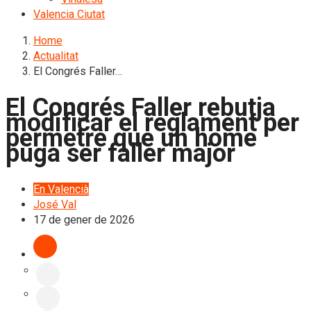
Valencia Ciutat
Home
Actualitat
El Congrés Faller…
El Congrés Faller rebutja
modificar el reglament per
permetre que un home
puga ser faller major
En Valencià
José Val
17 de gener de 2026