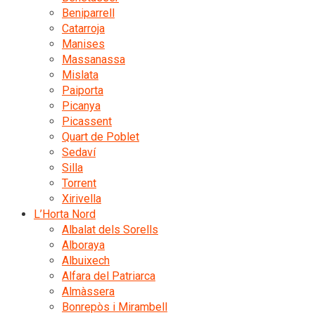
Beniparrell
Catarroja
Manises
Massanassa
Mislata
Paiporta
Picanya
Picassent
Quart de Poblet
Sedaví
Silla
Torrent
Xirivella
L’Horta Nord
Albalat dels Sorells
Alboraya
Albuixech
Alfara del Patriarca
Almàssera
Bonrepòs i Mirambell