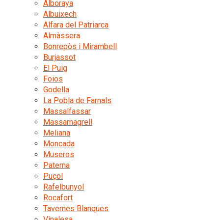
Alboraya
Albuixech
Alfara del Patriarca
Almàssera
Bonrepòs i Mirambell
Burjassot
El Puig
Foios
Godella
La Pobla de Farnals
Massalfassar
Massamagrell
Meliana
Moncada
Museros
Paterna
Puçol
Rafelbunyol
Rocafort
Tavernes Blanques
Vinalesa