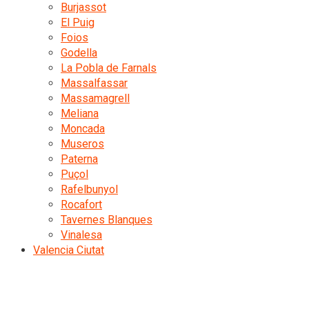
Burjassot
El Puig
Foios
Godella
La Pobla de Farnals
Massalfassar
Massamagrell
Meliana
Moncada
Museros
Paterna
Puçol
Rafelbunyol
Rocafort
Tavernes Blanques
Vinalesa
Valencia Ciutat