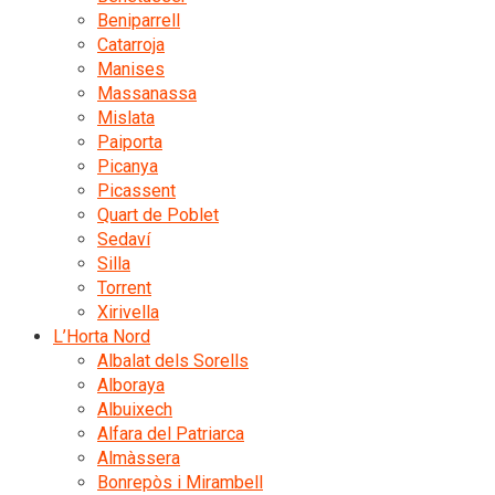
Beniparrell
Catarroja
Manises
Massanassa
Mislata
Paiporta
Picanya
Picassent
Quart de Poblet
Sedaví
Silla
Torrent
Xirivella
L’Horta Nord
Albalat dels Sorells
Alboraya
Albuixech
Alfara del Patriarca
Almàssera
Bonrepòs i Mirambell