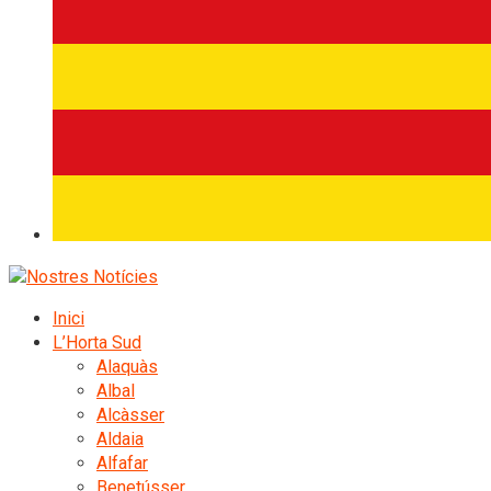
Inici
L’Horta Sud
Alaquàs
Albal
Alcàsser
Aldaia
Alfafar
Benetússer