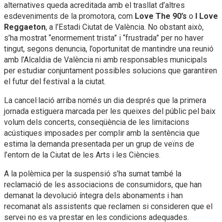
alternatives queda acreditada amb el trasllat d’altres
esdeveniments de la promotora, com
Love The 90’s
o
I Love
Reggaeton
, a l’Estadi Ciutat de València. No obstant això,
s’ha mostrat “enormement trista” i “frustrada” per no haver
tingut, segons denuncia, l’oportunitat de mantindre una reunió
amb l’Alcaldia de València ni amb responsables municipals
per estudiar conjuntament possibles solucions que garantiren
el futur del festival a la ciutat.
La cancel·lació arriba només un dia després que la primera
jornada estiguera marcada per les queixes del públic pel baix
volum dels concerts, conseqüència de les limitacions
acústiques imposades per complir amb la sentència que
estima la demanda presentada per un grup de veïns de
l’entorn de la Ciutat de les Arts i les Ciències.
A la polèmica per la suspensió s’ha sumat també la
reclamació de les associacions de consumidors, que han
demanat la devolució íntegra dels abonaments i han
recomanat als assistents que reclamen si consideren que el
servei no es va prestar en les condicions adequades.