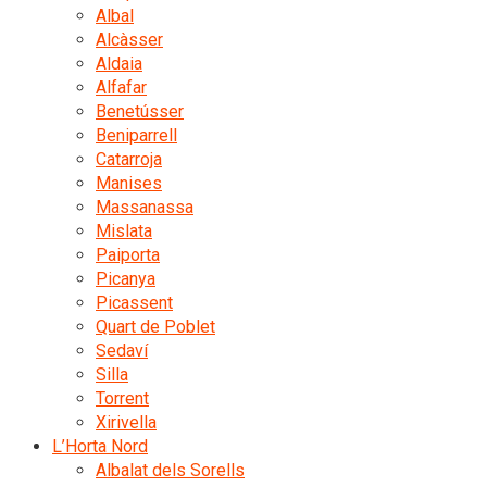
Albal
Alcàsser
Aldaia
Alfafar
Benetússer
Beniparrell
Catarroja
Manises
Massanassa
Mislata
Paiporta
Picanya
Picassent
Quart de Poblet
Sedaví
Silla
Torrent
Xirivella
L’Horta Nord
Albalat dels Sorells