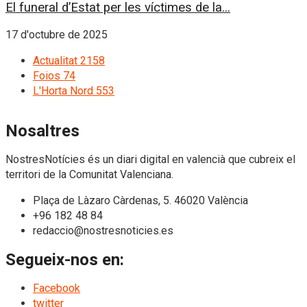
El funeral d’Estat per les víctimes de la...
17 d'octubre de 2025
Actualitat
2158
Foios
74
L'Horta Nord
553
Nosaltres
NostresNotícies és un diari digital en valencià que cubreix el
territori de la Comunitat Valenciana.
Plaça de Làzaro Càrdenas, 5. 46020 València
+96 182 48 84
redaccio@nostresnoticies.es
Segueix-nos en:
Facebook
twitter