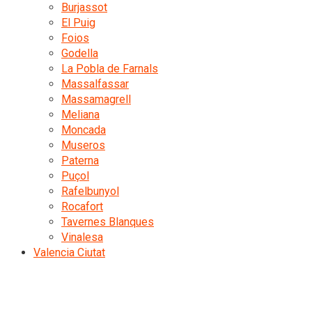
Burjassot
El Puig
Foios
Godella
La Pobla de Farnals
Massalfassar
Massamagrell
Meliana
Moncada
Museros
Paterna
Puçol
Rafelbunyol
Rocafort
Tavernes Blanques
Vinalesa
Valencia Ciutat