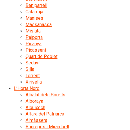
Beniparrell
Catarroja
Manises
Massanassa
Mislata
Paiporta
Picanya
Picassent
Quart de Poblet
Sedaví
Silla
Torrent
Xirivella
L’Horta Nord
Albalat dels Sorells
Alboraya
Albuixech
Alfara del Patriarca
Almàssera
Bonrepòs i Mirambell