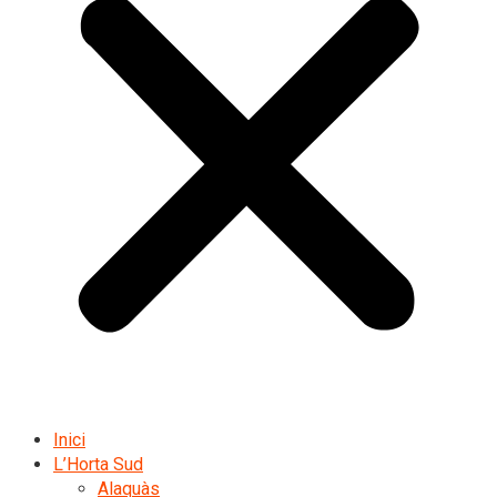
Inici
L’Horta Sud
Alaquàs