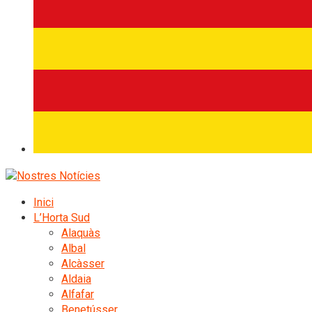
Inici
L’Horta Sud
Alaquàs
Albal
Alcàsser
Aldaia
Alfafar
Benetússer