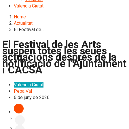
Valencia Ciutat
Home
Actualitat
El Festival de…
El Festival de les Arts
suspén totes les seues
actuacions després de la
notificació de l’Ajuntament
i CACSA
Valencia Ciutat
Pepa Val
6 de juny de 2026