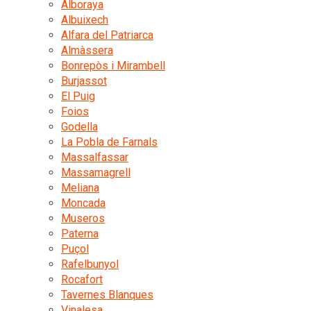
Alboraya
Albuixech
Alfara del Patriarca
Almàssera
Bonrepòs i Mirambell
Burjassot
El Puig
Foios
Godella
La Pobla de Farnals
Massalfassar
Massamagrell
Meliana
Moncada
Museros
Paterna
Puçol
Rafelbunyol
Rocafort
Tavernes Blanques
Vinalesa