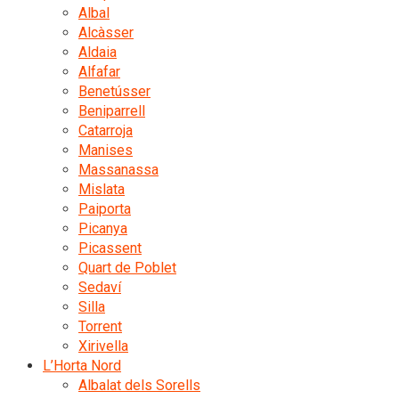
Albal
Alcàsser
Aldaia
Alfafar
Benetússer
Beniparrell
Catarroja
Manises
Massanassa
Mislata
Paiporta
Picanya
Picassent
Quart de Poblet
Sedaví
Silla
Torrent
Xirivella
L’Horta Nord
Albalat dels Sorells