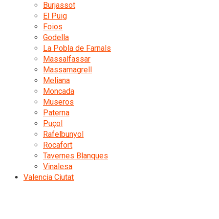
Burjassot
El Puig
Foios
Godella
La Pobla de Farnals
Massalfassar
Massamagrell
Meliana
Moncada
Museros
Paterna
Puçol
Rafelbunyol
Rocafort
Tavernes Blanques
Vinalesa
Valencia Ciutat