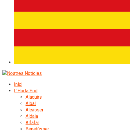
Inici
L’Horta Sud
Alaquàs
Albal
Alcàsser
Aldaia
Alfafar
Benetússer