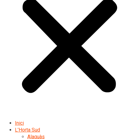
Inici
L’Horta Sud
Alaquàs