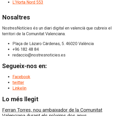
L'Horta Nord
553
Nosaltres
NostresNotícies és un diari digital en valencià que cubreix el
territori de la Comunitat Valenciana.
Plaça de Làzaro Càrdenas, 5. 46020 València
+96 182 48 84
redaccio@nostresnoticies.es
Segueix-nos en:
Facebook
twitter
Linkelin
Lo més llegit
Ferran Torres, nou ambaixador de la Comunitat
Valenciana durant els pròxims dos anys