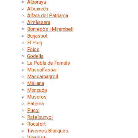
Alboraya
Albuixech
Alfara del Patriarca
Almàssera
Bonrepòs i Mirambell
Burjassot
El Puig
Foios
Godella
La Pobla de Farnals
Massalfassar
Massamagrell
Meliana
Moncada
Museros
Paterna
Puçol
Rafelbunyol
Rocafort
Tavernes Blanques
Vinalesa