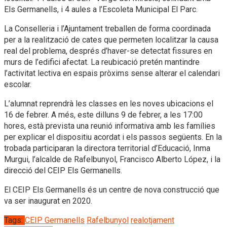
Els Germanells, i 4 aules a l’Escoleta Municipal El Parc.
La Conselleria i l’Ajuntament treballen de forma coordinada
per a la realització de cates que permeten localitzar la causa
real del problema, després d’haver-se detectat fissures en
murs de l’edifici afectat. La reubicació pretén mantindre
l’activitat lectiva en espais pròxims sense alterar el calendari
escolar.
L’alumnat reprendrà les classes en les noves ubicacions el
16 de febrer. A més, este dilluns 9 de febrer, a les 17:00
hores, està prevista una reunió informativa amb les famílies
per explicar el dispositiu acordat i els passos següents. En la
trobada participaran la directora territorial d’Educació, Inma
Murgui, l’alcalde de Rafelbunyol, Francisco Alberto López, i la
direcció del CEIP Els Germanells.
El CEIP Els Germanells és un centre de nova construcció que
va ser inaugurat en 2020.
Tags:
CEIP Germanells
Rafelbunyol
realotjament