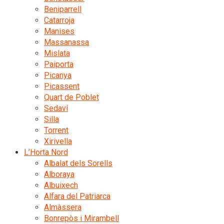
Beniparrell
Catarroja
Manises
Massanassa
Mislata
Paiporta
Picanya
Picassent
Quart de Poblet
Sedaví
Silla
Torrent
Xirivella
L’Horta Nord
Albalat dels Sorells
Alboraya
Albuixech
Alfara del Patriarca
Almàssera
Bonrepòs i Mirambell