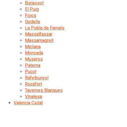
Burjassot
El Puig
Foios
Godella
La Pobla de Farnals
Massalfassar
Massamagrell
Meliana
Moncada
Museros
Paterna
Puçol
Rafelbunyol
Rocafort
Tavernes Blanques
Vinalesa
Valencia Ciutat