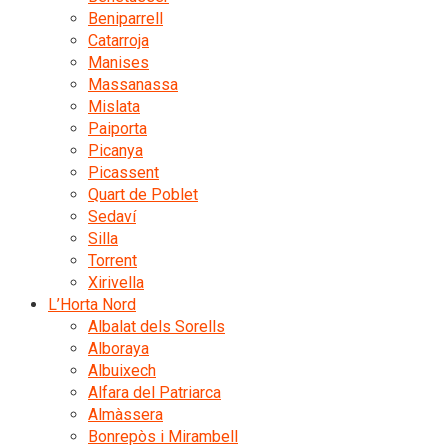
Beniparrell
Catarroja
Manises
Massanassa
Mislata
Paiporta
Picanya
Picassent
Quart de Poblet
Sedaví
Silla
Torrent
Xirivella
L’Horta Nord
Albalat dels Sorells
Alboraya
Albuixech
Alfara del Patriarca
Almàssera
Bonrepòs i Mirambell