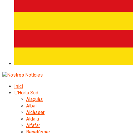
Inici
L’Horta Sud
Alaquàs
Albal
Alcàsser
Aldaia
Alfafar
Benetússer