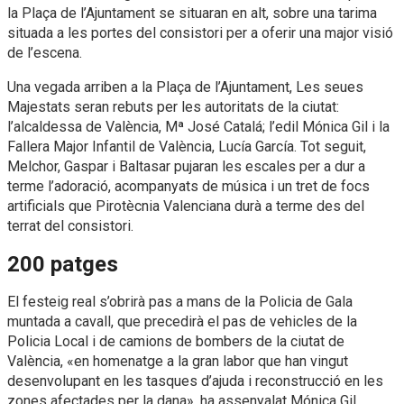
la Plaça de l’Ajuntament se situaran en alt, sobre una tarima
situada a les portes del consistori per a oferir una major visió
de l’escena.
Una vegada arriben a la Plaça de l’Ajuntament, Les seues
Majestats seran rebuts per les autoritats de la ciutat:
l’alcaldessa de València, Mª José Catalá; l’edil Mónica Gil i la
Fallera Major Infantil de València, Lucía García. Tot seguit,
Melchor, Gaspar i Baltasar pujaran les escales per a dur a
terme l’adoració, acompanyats de música i un tret de focs
artificials que Pirotècnia Valenciana durà a terme des del
terrat del consistori.
200 patges
El festeig real s’obrirà pas a mans de la Policia de Gala
muntada a cavall, que precedirà el pas de vehicles de la
Policia Local i de camions de bombers de la ciutat de
València, «en homenatge a la gran labor que han vingut
desenvolupant en les tasques d’ajuda i reconstrucció en les
zones afectades per la dana», ha assenyalat Mónica Gil.