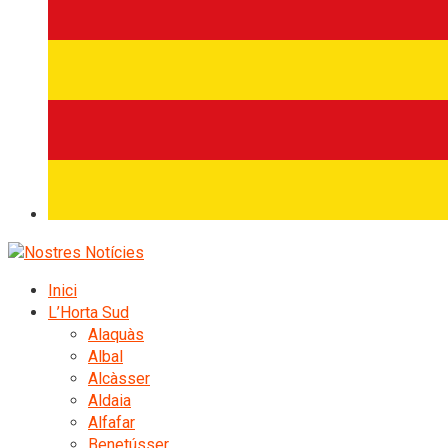
Inici
L’Horta Sud
Alaquàs
Albal
Alcàsser
Aldaia
Alfafar
Benetússer