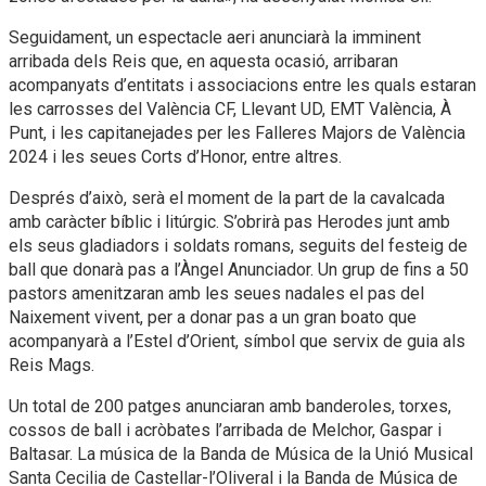
Seguidament, un espectacle aeri anunciarà la imminent
arribada dels Reis que, en aquesta ocasió, arribaran
acompanyats d’entitats i associacions entre les quals estaran
les carrosses del València CF, Llevant UD, EMT València, À
Punt, i les capitanejades per les Falleres Majors de València
2024 i les seues Corts d’Honor, entre altres.
Després d’això, serà el moment de la part de la cavalcada
amb caràcter bíblic i litúrgic. S’obrirà pas Herodes junt amb
els seus gladiadors i soldats romans, seguits del festeig de
ball que donarà pas a l’Àngel Anunciador. Un grup de fins a 50
pastors amenitzaran amb les seues nadales el pas del
Naixement vivent, per a donar pas a un gran boato que
acompanyarà a l’Estel d’Orient, símbol que servix de guia als
Reis Mags.
Un total de 200 patges anunciaran amb banderoles, torxes,
cossos de ball i acròbates l’arribada de Melchor, Gaspar i
Baltasar. La música de la Banda de Música de la Unió Musical
Santa Cecilia de Castellar-l’Oliveral i la Banda de Música de