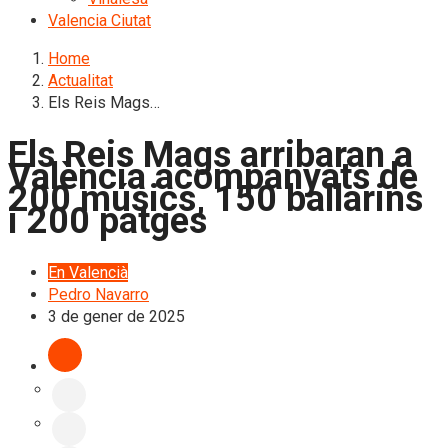
Valencia Ciutat
Home
Actualitat
Els Reis Mags…
Els Reis Mags arribaran a
València acompanyats de
200 músics, 150 ballarins
i 200 patges
En Valencià
Pedro Navarro
3 de gener de 2025