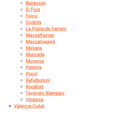
Burjassot
El Puig
Foios
Godella
La Pobla de Farnals
Massalfassar
Massamagrell
Meliana
Moncada
Museros
Paterna
Puçol
Rafelbunyol
Rocafort
Tavernes Blanques
Vinalesa
Valencia Ciutat