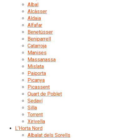
Albal
Alcàsser
Aldaia
Alfafar
Benetússer
Beniparrell
Catarroja
Manises
Massanassa
Mislata
Paiporta
Picanya
Picassent
Quart de Poblet
Sedaví
Silla
Torrent
Xirivella
L’Horta Nord
Albalat dels Sorells