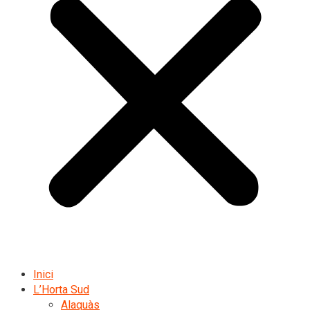
Inici
L’Horta Sud
Alaquàs