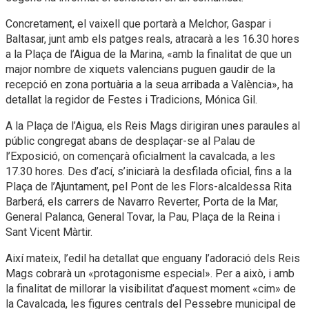
Concretament, el vaixell que portarà a Melchor, Gaspar i
Baltasar, junt amb els patges reals, atracarà a les 16.30 hores
a la Plaça de l’Aigua de la Marina, «amb la finalitat de que un
major nombre de xiquets valencians puguen gaudir de la
recepció en zona portuària a la seua arribada a València», ha
detallat la regidor de Festes i Tradicions, Mónica Gil.
A la Plaça de l’Aigua, els Reis Mags dirigiran unes paraules al
públic congregat abans de desplaçar-se al Palau de
l’Exposició, on començarà oficialment la cavalcada, a les
17.30 hores. Des d’ací, s’iniciarà la desfilada oficial, fins a la
Plaça de l’Ajuntament, pel Pont de les Flors-alcaldessa Rita
Barberá, els carrers de Navarro Reverter, Porta de la Mar,
General Palanca, General Tovar, la Pau, Plaça de la Reina i
Sant Vicent Màrtir.
Així mateix, l’edil ha detallat que enguany l’adoració dels Reis
Mags cobrarà un «protagonisme especial». Per a això, i amb
la finalitat de millorar la visibilitat d’aquest moment «cim» de
la Cavalcada, les figures centrals del Pessebre municipal de