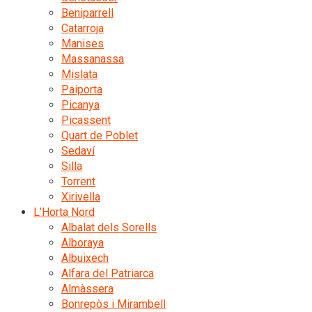
Beniparrell
Catarroja
Manises
Massanassa
Mislata
Paiporta
Picanya
Picassent
Quart de Poblet
Sedaví
Silla
Torrent
Xirivella
L’Horta Nord
Albalat dels Sorells
Alboraya
Albuixech
Alfara del Patriarca
Almàssera
Bonrepòs i Mirambell