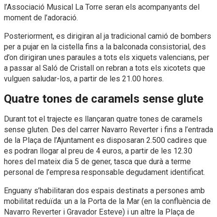
l’Associació Musical La Torre seran els acompanyants del
moment de l’adoració.
Posteriorment, es dirigiran al ja tradicional camió de bombers
per a pujar en la cistella fins a la balconada consistorial, des
d’on dirigiran unes paraules a tots els xiquets valencians, per
a passar al Saló de Cristall on rebran a tots els xicotets que
vulguen saludar-los, a partir de les 21.00 hores.
Quatre tones de caramels sense glute
Durant tot el trajecte es llançaran quatre tones de caramels
sense gluten. Des del carrer Navarro Reverter i fins a l’entrada
de la Plaça de l’Ajuntament es disposaran 2.500 cadires que
es podran llogar al preu de 4 euros, a partir de les 12.30
hores del mateix dia 5 de gener, tasca que durà a terme
personal de l’empresa responsable degudament identificat.
Enguany s’habilitaran dos espais destinats a persones amb
mobilitat reduïda: un a la Porta de la Mar (en la confluència de
Navarro Reverter i Gravador Esteve) i un altre la Plaça de