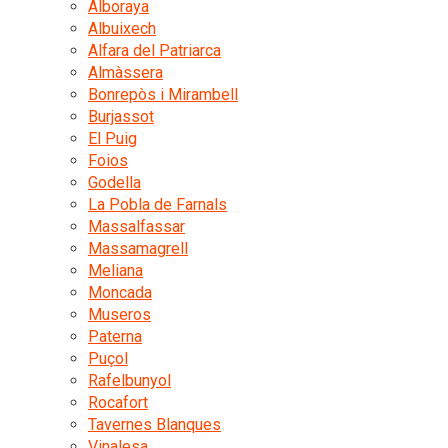
Alboraya
Albuixech
Alfara del Patriarca
Almàssera
Bonrepòs i Mirambell
Burjassot
El Puig
Foios
Godella
La Pobla de Farnals
Massalfassar
Massamagrell
Meliana
Moncada
Museros
Paterna
Puçol
Rafelbunyol
Rocafort
Tavernes Blanques
Vinalesa