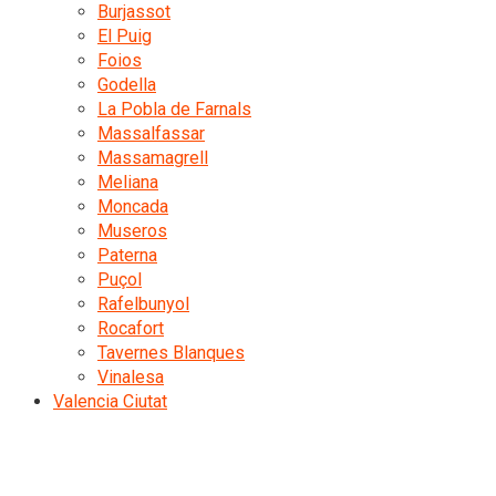
Burjassot
El Puig
Foios
Godella
La Pobla de Farnals
Massalfassar
Massamagrell
Meliana
Moncada
Museros
Paterna
Puçol
Rafelbunyol
Rocafort
Tavernes Blanques
Vinalesa
Valencia Ciutat