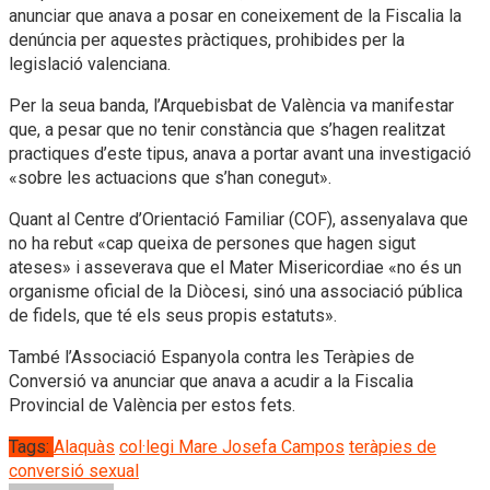
anunciar que anava a posar en coneixement de la Fiscalia la
denúncia per aquestes pràctiques, prohibides per la
legislació valenciana.
Per la seua banda, l’Arquebisbat de València va manifestar
que, a pesar que no tenir constància que s’hagen realitzat
practiques d’este tipus, anava a portar avant una investigació
«sobre les actuacions que s’han conegut».
Quant al Centre d’Orientació Familiar (COF), assenyalava que
no ha rebut «cap queixa de persones que hagen sigut
ateses» i asseverava que el Mater Misericordiae «no és un
organisme oficial de la Diòcesi, sinó una associació pública
de fidels, que té els seus propis estatuts».
També l’Associació Espanyola contra les Teràpies de
Conversió va anunciar que anava a acudir a la Fiscalia
Provincial de València per estos fets.
Tags:
Alaquàs
col·legi Mare Josefa Campos
teràpies de
conversió sexual