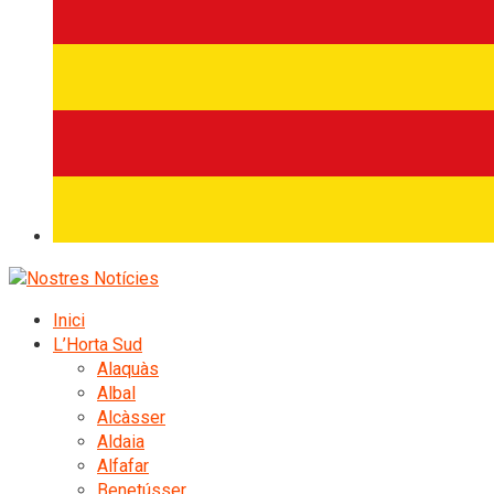
Inici
L’Horta Sud
Alaquàs
Albal
Alcàsser
Aldaia
Alfafar
Benetússer