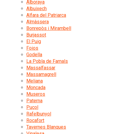
Alboraya
Albuixech
Alfara del Patriarca
Almàssera
Bonrepòs i Mirambell
Burjassot
El Puig
Foios
Godella
La Pobla de Farnals
Massalfassar
Massamagrell
Meliana
Moncada
Museros
Paterna
Puçol
Rafelbunyol
Rocafort
Tavernes Blanques
Vinalesa