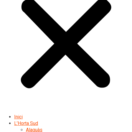
Inici
L’Horta Sud
Alaquàs