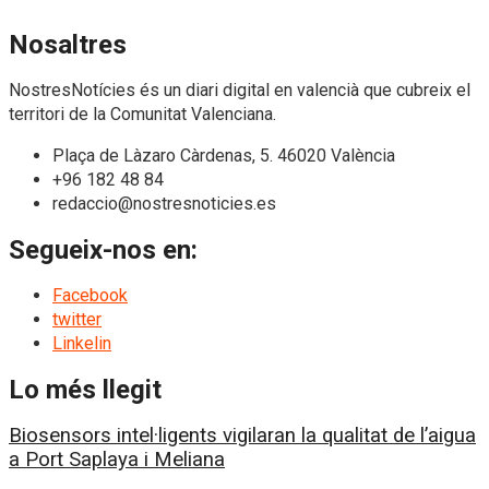
Nosaltres
NostresNotícies és un diari digital en valencià que cubreix el
territori de la Comunitat Valenciana.
Plaça de Làzaro Càrdenas, 5. 46020 València
+96 182 48 84
redaccio@nostresnoticies.es
Segueix-nos en:
Facebook
twitter
Linkelin
Lo més llegit
Biosensors intel·ligents vigilaran la qualitat de l’aigua
a Port Saplaya i Meliana