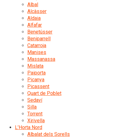
Albal
Alcàsser
Aldaia
Alfafar
Benetússer
Beniparrell
Catarroja
Manises
Massanassa
Mislata
Paiporta
Picanya
Picassent
Quart de Poblet
Sedaví
Silla
Torrent
Xirivella
L’Horta Nord
Albalat dels Sorells