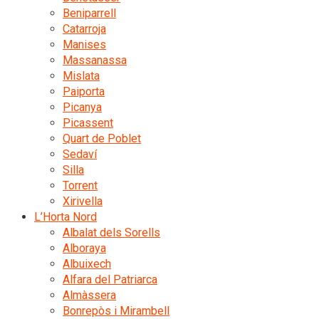
Beniparrell
Catarroja
Manises
Massanassa
Mislata
Paiporta
Picanya
Picassent
Quart de Poblet
Sedaví
Silla
Torrent
Xirivella
L’Horta Nord
Albalat dels Sorells
Alboraya
Albuixech
Alfara del Patriarca
Almàssera
Bonrepòs i Mirambell