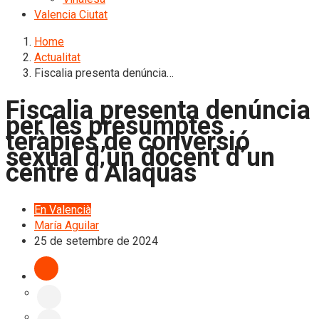
Valencia Ciutat
Home
Actualitat
Fiscalia presenta denúncia…
Fiscalia presenta denúncia
per les presumptes
teràpies de conversió
sexual d’un docent d’un
centre d’Alaquàs
En Valencià
María Aguilar
25 de setembre de 2024