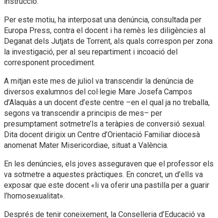
instrucció.
Per este motiu, ha interposat una denúncia, consultada per
Europa Press, contra el docent i ha remès les diligències al
Deganat dels Jutjats de Torrent, als quals correspon per zona
la investigació, per al seu repartiment i incoació del
corresponent procediment.
A mitjan este mes de juliol va transcendir la denúncia de
diversos exalumnos del col·legie Mare Josefa Campos
d’Alaquàs a un docent d’este centre –en el qual ja no treballa,
segons va transcendir a principis de mes– per
presumptament sotmetre’ls a teràpies de conversió sexual.
Dita docent dirigix un Centre d’Orientació Familiar diocesà
anomenat Mater Misericordiae, situat a València.
En les denúncies, els joves asseguraven que el professor els
va sotmetre a aquestes pràctiques. En concret, un d’ells va
exposar que este docent «li va oferir una pastilla per a guarir
l’homosexualitat».
Després de tenir coneixement, la Conselleria d’Educació va