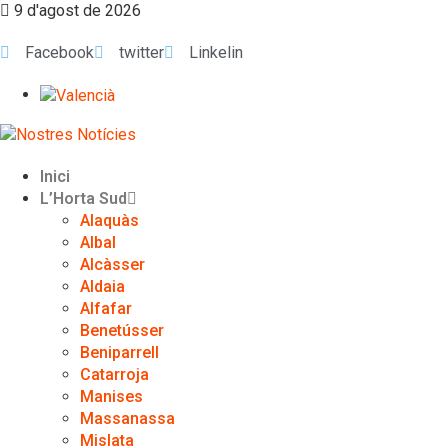
9 d'agost de 2026
Facebook
twitter
Linkelin
Inici
L’Horta Sud
Alaquàs
Albal
Alcàsser
Aldaia
Alfafar
Benetússer
Beniparrell
Catarroja
Manises
Massanassa
Mislata