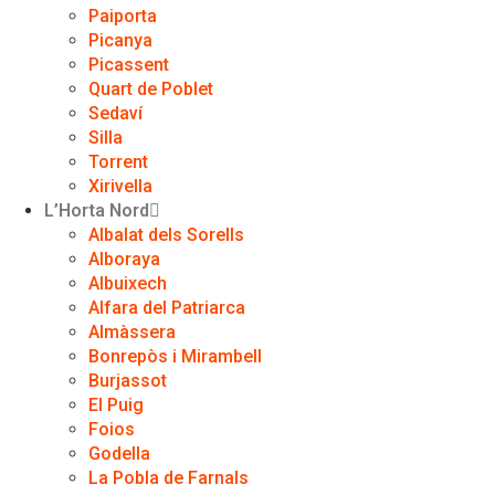
Paiporta
Picanya
Picassent
Quart de Poblet
Sedaví
Silla
Torrent
Xirivella
L’Horta Nord
Albalat dels Sorells
Alboraya
Albuixech
Alfara del Patriarca
Almàssera
Bonrepòs i Mirambell
Burjassot
El Puig
Foios
Godella
La Pobla de Farnals