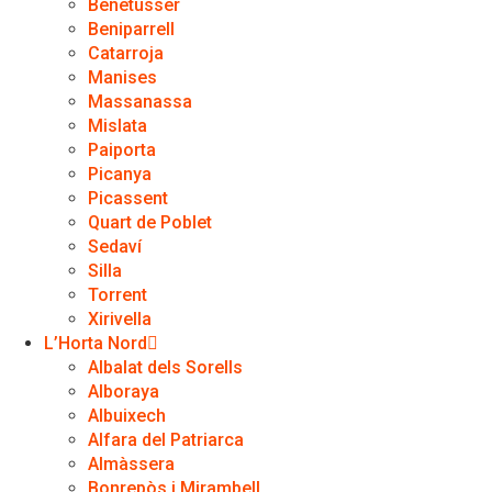
Benetússer
Beniparrell
Catarroja
Manises
Massanassa
Mislata
Paiporta
Picanya
Picassent
Quart de Poblet
Sedaví
Silla
Torrent
Xirivella
L’Horta Nord
Albalat dels Sorells
Alboraya
Albuixech
Alfara del Patriarca
Almàssera
Bonrepòs i Mirambell