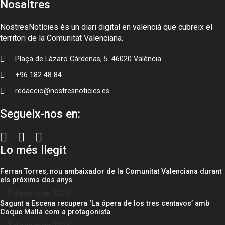
Nosaltres
NostresNotícies és un diari digital en valencià que cubreix el
territori de la Comunitat Valenciana.
Plaça de Làzaro Càrdenas, 5. 46020 València
+96 182 48 84
redaccio@nostresnoticies.es
Segueix-nos en:
Lo més llegit
Ferran Torres, nou ambaixador de la Comunitat Valenciana durant
els pròxims dos anys
7 d'agost de 2026
Sagunt a Escena recupera ‘La ópera de los tres centavos’ amb
Coque Malla com a protagonista