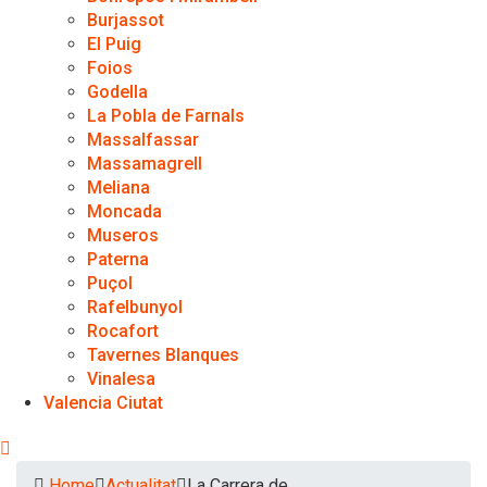
Burjassot
El Puig
Foios
Godella
La Pobla de Farnals
Massalfassar
Massamagrell
Meliana
Moncada
Museros
Paterna
Puçol
Rafelbunyol
Rocafort
Tavernes Blanques
Vinalesa
Valencia Ciutat
Home
Actualitat
La Carrera de…