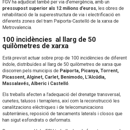
FGV ha adjudicat també per via d’emergència, amb un
pressupost superior als 12 milions d’euros
, les obres de
rehabilitació de la superestructura de via i electrificació en
diferents zones del tram Paiporta-Castelló de la xarxa de
Metrovalencia.
100 incidències al llarg de 50
quilòmetres de xarxa
Està previst actuar sobre prop de 100 incidències de diferent
índole, distribuïdes al llarg de 50 quilòmetres de xarxa que
discorren pels municipis de
Paiporta, Picanya, Torrent,
Picassent, Alginet, Carlet, Benimodo, L’Alcúdia,
Massalavés, Alberic i Castelló
.
Els treballs afecten a l’adequació del drenatge transversal,
cunetes, talusos i terraplens, així com la reconstrucció les
canalitzacions elèctriques i de telecomunicacions
subterrànies, reposició de tancaments laterals i closos que
han sigut esfondrats o deformats.