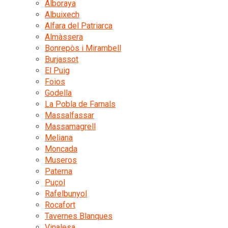
Alboraya
Albuixech
Alfara del Patriarca
Almàssera
Bonrepòs i Mirambell
Burjassot
El Puig
Foios
Godella
La Pobla de Farnals
Massalfassar
Massamagrell
Meliana
Moncada
Museros
Paterna
Puçol
Rafelbunyol
Rocafort
Tavernes Blanques
Vinalesa