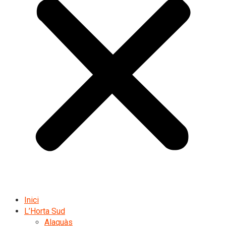
Inici
L’Horta Sud
Alaquàs