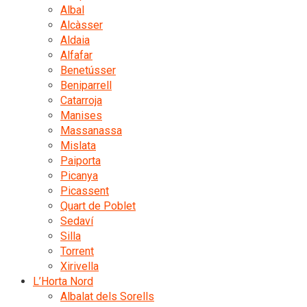
Albal
Alcàsser
Aldaia
Alfafar
Benetússer
Beniparrell
Catarroja
Manises
Massanassa
Mislata
Paiporta
Picanya
Picassent
Quart de Poblet
Sedaví
Silla
Torrent
Xirivella
L’Horta Nord
Albalat dels Sorells