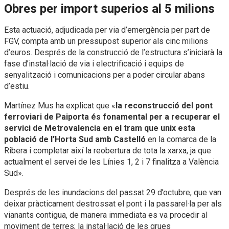
Obres per import superios al 5 milions
Esta actuació, adjudicada per via d’emergència per part de
FGV, compta amb un pressupost superior als cinc milions
d’euros. Després de la construcció de l’estructura s’iniciarà la
fase d’instal·lació de via i electrificació i equips de
senyalització i comunicacions per a poder circular abans
d’estiu.
Martínez Mus ha explicat que «
la reconstrucció del pont
ferroviari de Paiporta és fonamental per a recuperar el
servici de Metrovalencia en el tram que unix esta
població de l’Horta Sud amb Castelló
en la comarca de la
Ribera i completar així la reobertura de tota la xarxa, ja que
actualment el servei de les Línies 1, 2 i 7 finalitza a València
Sud».
Després de les inundacions del passat 29 d’octubre, que van
deixar pràcticament destrossat el pont i la passarel·la per als
vianants contigua, de manera immediata es va procedir al
moviment de terres; la instal·lació de les grues