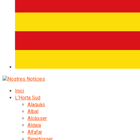
Inici
L’Horta Sud
Alaquàs
Albal
Alcàsser
Aldaia
Alfafar
Benetússer