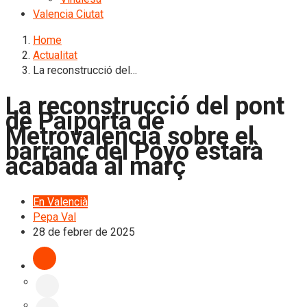
Valencia Ciutat
Home
Actualitat
La reconstrucció del…
La reconstrucció del pont
de Paiporta de
Metrovalencia sobre el
barranc del Poyo estarà
acabada al març
En Valencià
Pepa Val
28 de febrer de 2025