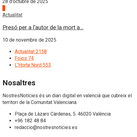
28 d'octubre de 2025
4
Actualitat
Presó per a l’autor de la mort a...
10 de novembre de 2025
Actualitat
2158
Foios
74
L'Horta Nord
553
Nosaltres
NostresNotícies és un diari digital en valencià que cubreix el
territori de la Comunitat Valenciana.
Plaça de Làzaro Càrdenas, 5. 46020 València
+96 182 48 84
redaccio@nostresnoticies.es