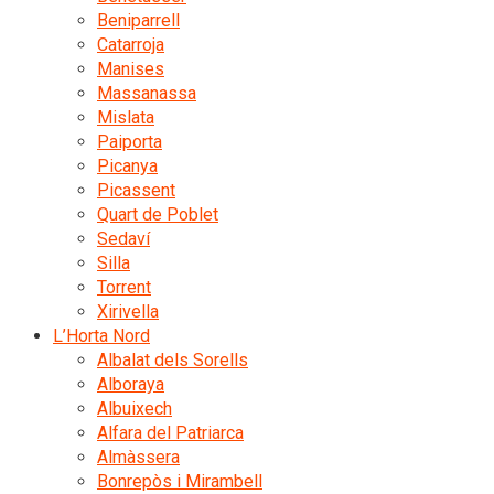
Beniparrell
Catarroja
Manises
Massanassa
Mislata
Paiporta
Picanya
Picassent
Quart de Poblet
Sedaví
Silla
Torrent
Xirivella
L’Horta Nord
Albalat dels Sorells
Alboraya
Albuixech
Alfara del Patriarca
Almàssera
Bonrepòs i Mirambell