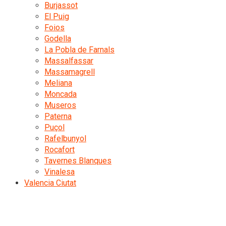
Burjassot
El Puig
Foios
Godella
La Pobla de Farnals
Massalfassar
Massamagrell
Meliana
Moncada
Museros
Paterna
Puçol
Rafelbunyol
Rocafort
Tavernes Blanques
Vinalesa
Valencia Ciutat