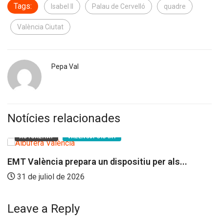
Tags:
Isabel II
Palau de Cervelló
quadre
València Ciutat
Pepa Val
Notícies relacionades
ACTUALITAT
VALENCIA CIUTAT
EMT València prepara un dispositiu per als...
31 de juliol de 2026
Leave a Reply