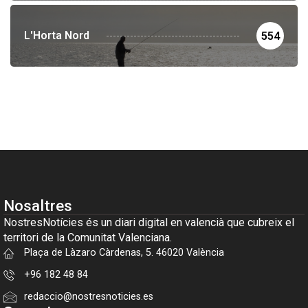
L'Horta Nord
554
Nosaltres
NostresNotícies és un diari digital en valencià que cubreix el
territori de la Comunitat Valenciana.
Plaça de Làzaro Càrdenas, 5. 46020 València
+96 182 48 84
redaccio@nostresnoticies.es