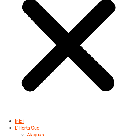
Inici
L’Horta Sud
Alaquàs