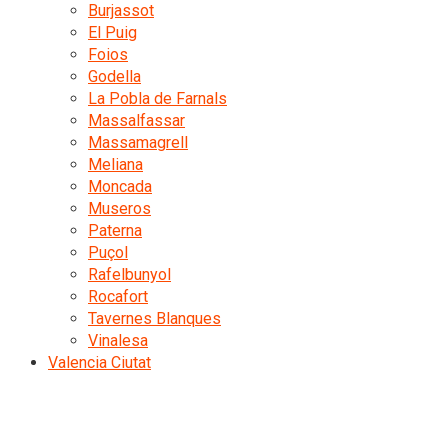
Burjassot
El Puig
Foios
Godella
La Pobla de Farnals
Massalfassar
Massamagrell
Meliana
Moncada
Museros
Paterna
Puçol
Rafelbunyol
Rocafort
Tavernes Blanques
Vinalesa
Valencia Ciutat