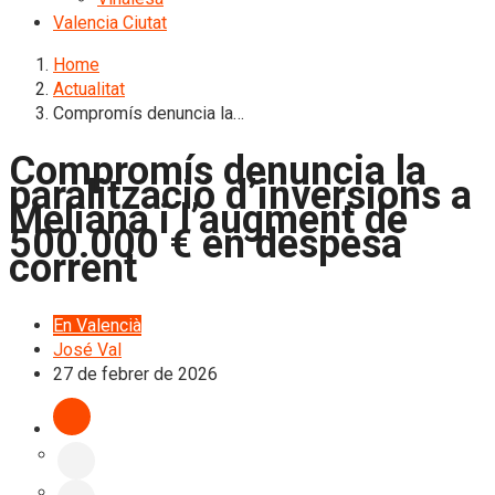
Valencia Ciutat
Home
Actualitat
Compromís denuncia la…
Compromís denuncia la
paralització d’inversions a
Meliana i l’augment de
500.000 € en despesa
corrent
En Valencià
José Val
27 de febrer de 2026