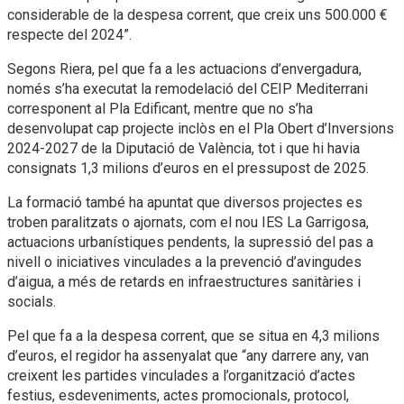
considerable de la despesa corrent, que creix uns 500.000 €
respecte del 2024”.
Segons Riera, pel que fa a les actuacions d’envergadura,
només s’ha executat la remodelació del CEIP Mediterrani
corresponent al Pla Edificant, mentre que no s’ha
desenvolupat cap projecte inclòs en el Pla Obert d’Inversions
2024-2027 de la Diputació de València, tot i que hi havia
consignats 1,3 milions d’euros en el pressupost de 2025.
La formació també ha apuntat que diversos projectes es
troben paralitzats o ajornats, com el nou IES La Garrigosa,
actuacions urbanístiques pendents, la supressió del pas a
nivell o iniciatives vinculades a la prevenció d’avingudes
d’aigua, a més de retards en infraestructures sanitàries i
socials.
Pel que fa a la despesa corrent, que se situa en 4,3 milions
d’euros, el regidor ha assenyalat que “any darrere any, van
creixent les partides vinculades a l’organització d’actes
festius, esdeveniments, actes promocionals, protocol,