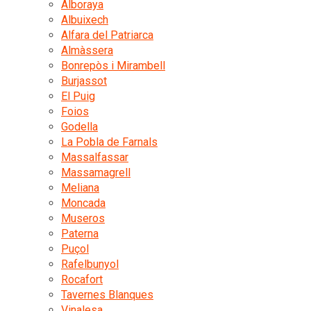
Alboraya
Albuixech
Alfara del Patriarca
Almàssera
Bonrepòs i Mirambell
Burjassot
El Puig
Foios
Godella
La Pobla de Farnals
Massalfassar
Massamagrell
Meliana
Moncada
Museros
Paterna
Puçol
Rafelbunyol
Rocafort
Tavernes Blanques
Vinalesa