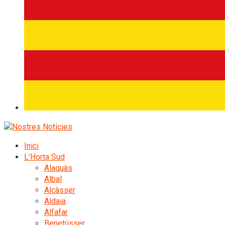
Inici
L’Horta Sud
Alaquàs
Albal
Alcàsser
Aldaia
Alfafar
Benetússer