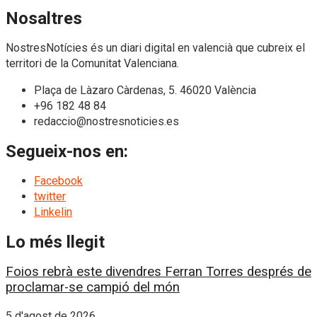
Nosaltres
NostresNotícies és un diari digital en valencià que cubreix el
territori de la Comunitat Valenciana.
Plaça de Làzaro Càrdenas, 5. 46020 València
+96 182 48 84
redaccio@nostresnoticies.es
Segueix-nos en:
Facebook
twitter
Linkelin
Lo més llegit
Foios rebrà este divendres Ferran Torres després de
proclamar-se campió del món
5 d'agost de 2026