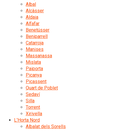
Albal
Alcàsser
Aldaia
Alfafar
Benetússer
Beniparrell
Catarroja
Manises
Massanassa
Mislata
Paiporta
Picanya
Picassent
Quart de Poblet
Sedaví
Silla
Torrent
Xirivella
L’Horta Nord
Albalat dels Sorells