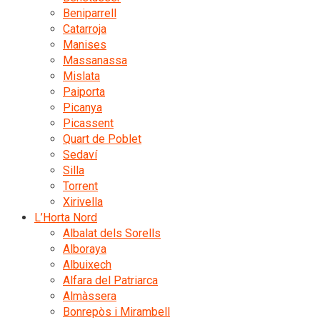
Beniparrell
Catarroja
Manises
Massanassa
Mislata
Paiporta
Picanya
Picassent
Quart de Poblet
Sedaví
Silla
Torrent
Xirivella
L’Horta Nord
Albalat dels Sorells
Alboraya
Albuixech
Alfara del Patriarca
Almàssera
Bonrepòs i Mirambell