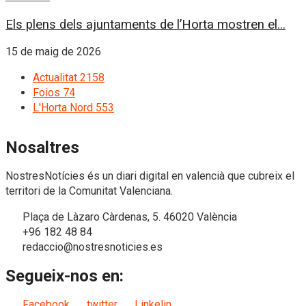
Els plens dels ajuntaments de l’Horta mostren el...
15 de maig de 2026
Actualitat
2158
Foios
74
L'Horta Nord
553
Nosaltres
NostresNotícies és un diari digital en valencià que cubreix el
territori de la Comunitat Valenciana.
Plaça de Làzaro Càrdenas, 5. 46020 València
+96 182 48 84
redaccio@nostresnoticies.es
Segueix-nos en:
Facebook
twitter
Linkelin