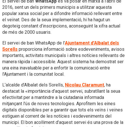
El servei de ban
WhatsApp
es va posar en marxa a l’abril de
2016, sent un dels primers municipis a utilitzar aquesta
popular xarxa social per a difondre informació rellevant entre
el veïnat. Des de la seua implementació, hi ha hagut un
degoteig constant d’inscripcions, aconseguint la xifra actual
de més de 2000 usuaris.
El servei de ban WhatsApp de l’
Ajuntament d’Albalat dels
Sorells
proporciona informació sobre esdeveniments, avisos
importants, activitats municipals i altres notícies rellevants de
manera ràpida i accessible. Aquest sistema ha demostrat ser
una eina inavaluable per a enfortir la comunicació entre
l’Ajuntament i la comunitat local.
L’alcalde d’Albalat dels Sorells,
Nicolau Claramunt
, ha
destacat la «importància d’aquest servei, subratllant la seua
efectivitat per a mantindre a la ciutadania informada
mitjançant l’ús de noves tecnologies. Aprofitem les eines
digitals disponibles per a garantir que tots els veïns i veïnes
estiguen al corrent de les notícies i esdeveniments del
municipi. El bon acolliment d’aquest servei és una prova de la