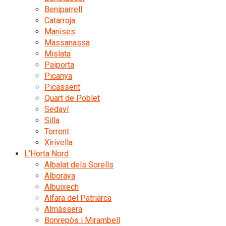
Beniparrell
Catarroja
Manises
Massanassa
Mislata
Paiporta
Picanya
Picassent
Quart de Poblet
Sedaví
Silla
Torrent
Xirivella
L’Horta Nord
Albalat dels Sorells
Alboraya
Albuixech
Alfara del Patriarca
Almàssera
Bonrepòs i Mirambell