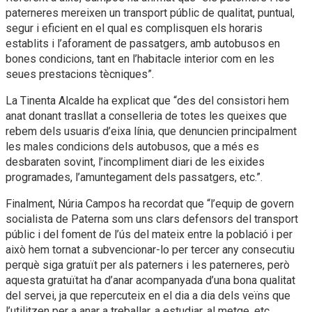
paterneres mereixen un transport públic de qualitat, puntual,
segur i eficient en el qual es complisquen els horaris
establits i l’aforament de passatgers, amb autobusos en
bones condicions, tant en l’habitacle interior com en les
seues prestacions tècniques”.
La Tinenta Alcalde ha explicat que “des del consistori hem
anat donant trasllat a conselleria de totes les queixes que
rebem dels usuaris d’eixa línia, que denuncien principalment
les males condicions dels autobusos, que a més es
desbaraten sovint, l’incompliment diari de les eixides
programades, l’amuntegament dels passatgers, etc.”.
Finalment, Núria Campos ha recordat que “l’equip de govern
socialista de Paterna som uns clars defensors del transport
públic i del foment de l’ús del mateix entre la població i per
això hem tornat a subvencionar-lo per tercer any consecutiu
perquè siga gratuït per als paterners i les paterneres, però
aquesta gratuïtat ha d’anar acompanyada d’una bona qualitat
del servei, ja que repercuteix en el dia a dia dels veïns que
l’utilitzen per a anar a treballar, a estudiar, al metge, etc.