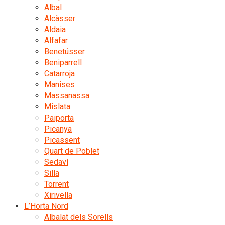
Albal
Alcàsser
Aldaia
Alfafar
Benetússer
Beniparrell
Catarroja
Manises
Massanassa
Mislata
Paiporta
Picanya
Picassent
Quart de Poblet
Sedaví
Silla
Torrent
Xirivella
L’Horta Nord
Albalat dels Sorells