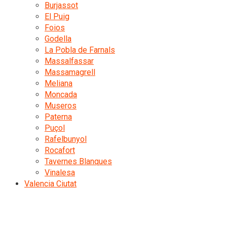
Burjassot
El Puig
Foios
Godella
La Pobla de Farnals
Massalfassar
Massamagrell
Meliana
Moncada
Museros
Paterna
Puçol
Rafelbunyol
Rocafort
Tavernes Blanques
Vinalesa
Valencia Ciutat