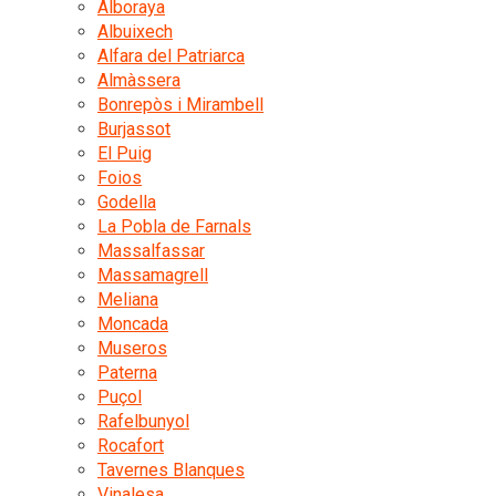
Alboraya
Albuixech
Alfara del Patriarca
Almàssera
Bonrepòs i Mirambell
Burjassot
El Puig
Foios
Godella
La Pobla de Farnals
Massalfassar
Massamagrell
Meliana
Moncada
Museros
Paterna
Puçol
Rafelbunyol
Rocafort
Tavernes Blanques
Vinalesa