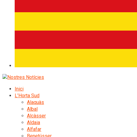
Inici
L’Horta Sud
Alaquàs
Albal
Alcàsser
Aldaia
Alfafar
Benetússer