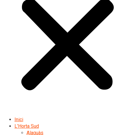
Inici
L’Horta Sud
Alaquàs