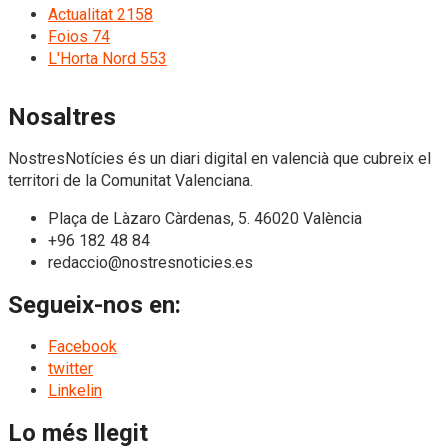
Actualitat
2158
Foios
74
L'Horta Nord
553
Nosaltres
NostresNotícies és un diari digital en valencià que cubreix el
territori de la Comunitat Valenciana.
Plaça de Làzaro Càrdenas, 5. 46020 València
+96 182 48 84
redaccio@nostresnoticies.es
Segueix-nos en:
Facebook
twitter
Linkelin
Lo més llegit