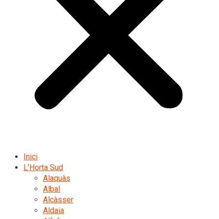
Inici
L’Horta Sud
Alaquàs
Albal
Alcàsser
Aldaia