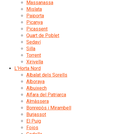
Massanassa
Mislata
Paiporta
Picanya
Picassent
Quart de Poblet
Sedaví
Silla
Torrent
Xirivella
L’Horta Nord
Albalat dels Sorells
Alboraya
Albuixech
Alfara del Patriarca
Almàssera
Bonrepòs i Mirambell
Burjassot
El Puig
Foios