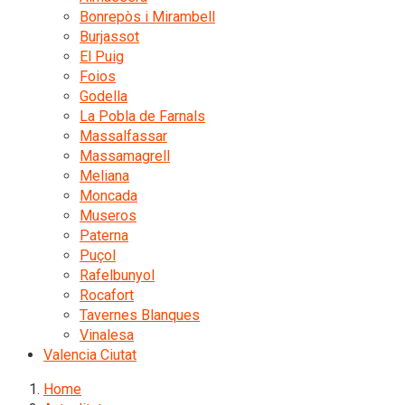
Bonrepòs i Mirambell
Burjassot
El Puig
Foios
Godella
La Pobla de Farnals
Massalfassar
Massamagrell
Meliana
Moncada
Museros
Paterna
Puçol
Rafelbunyol
Rocafort
Tavernes Blanques
Vinalesa
Valencia Ciutat
Home