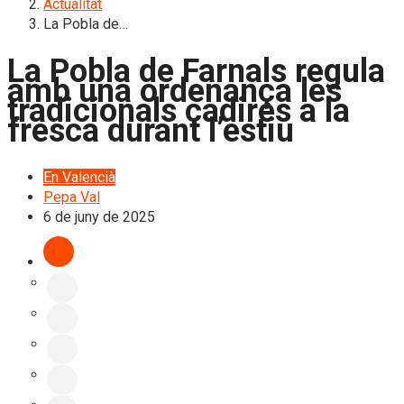
Actualitat
La Pobla de…
La Pobla de Farnals regula
amb una ordenança les
tradicionals cadires a la
fresca durant l’estiu
En Valencià
Pepa Val
6 de juny de 2025