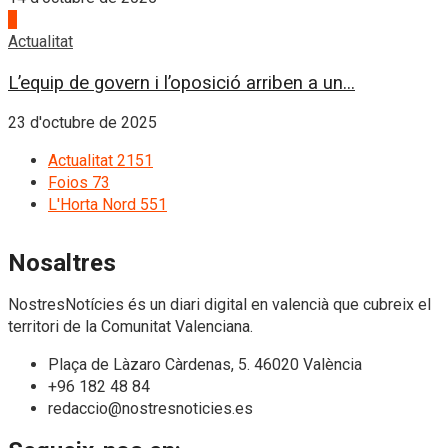
4
Actualitat
L’equip de govern i l’oposició arriben a un...
23 d'octubre de 2025
Actualitat
2151
Foios
73
L'Horta Nord
551
Nosaltres
NostresNotícies és un diari digital en valencià que cubreix el
territori de la Comunitat Valenciana.
Plaça de Làzaro Càrdenas, 5. 46020 València
+96 182 48 84
redaccio@nostresnoticies.es