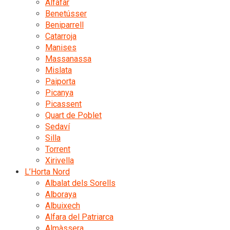
Alfafar
Benetússer
Beniparrell
Catarroja
Manises
Massanassa
Mislata
Paiporta
Picanya
Picassent
Quart de Poblet
Sedaví
Silla
Torrent
Xirivella
L’Horta Nord
Albalat dels Sorells
Alboraya
Albuixech
Alfara del Patriarca
Almàssera