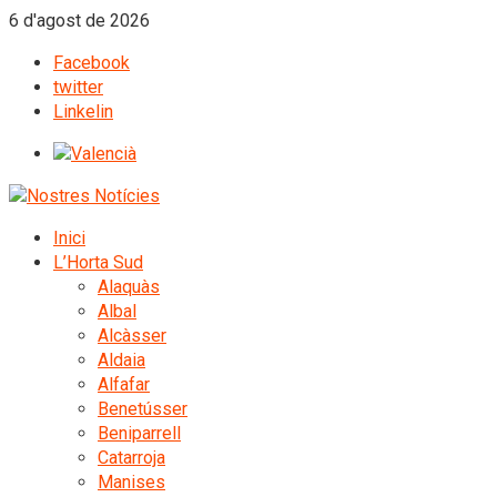
6 d'agost de 2026
Facebook
twitter
Linkelin
Inici
L’Horta Sud
Alaquàs
Albal
Alcàsser
Aldaia
Alfafar
Benetússer
Beniparrell
Catarroja
Manises