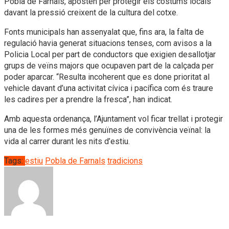
Pobla de Farnals, aposten per protegir els costums locals
davant la pressió creixent de la cultura del cotxe.
Fonts municipals han assenyalat que, fins ara, la falta de
regulació havia generat situacions tenses, com avisos a la
Policia Local per part de conductors que exigien desallotjar
grups de veïns majors que ocupaven part de la calçada per
poder aparcar. “Resulta incoherent que es done prioritat al
vehicle davant d’una activitat cívica i pacífica com és traure
les cadires per a prendre la fresca”, han indicat.
Amb aquesta ordenança, l’Ajuntament vol ficar trellat i protegir
una de les formes més genuïnes de convivència veïnal: la
vida al carrer durant les nits d’estiu.
Tags:
estiu
Pobla de Farnals
tradicions