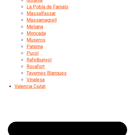
Godella
La Pobla de Farnals
Massalfassar
Massamagrell
Meliana
Moncada
Museros
Paterna
Puçol
Rafelbunyol
Rocafort
Tavernes Blanques
Vinalesa
Valencia Ciutat