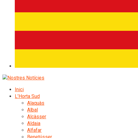
Inici
L’Horta Sud
Alaquàs
Albal
Alcàsser
Aldaia
Alfafar
Benetússer