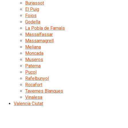
Burjassot
El Puig
Foios
Godella
La Pobla de Farnals
Massalfassar
Massamagrell
Meliana
Moncada
Museros
Paterna
Puçol
Rafelbunyol
Rocafort
Tavernes Blanques
Vinalesa
Valencia Ciutat