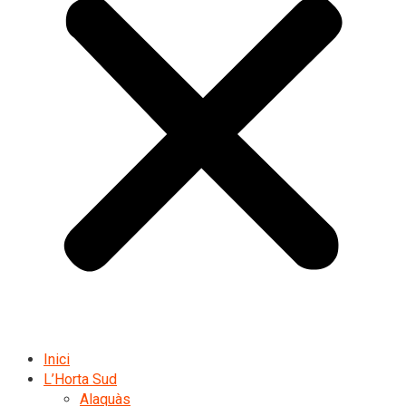
Inici
L’Horta Sud
Alaquàs