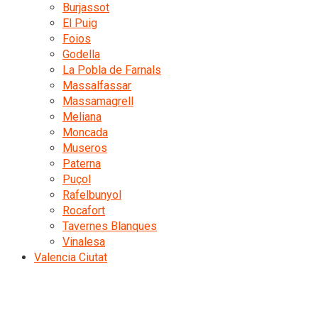
Burjassot
El Puig
Foios
Godella
La Pobla de Farnals
Massalfassar
Massamagrell
Meliana
Moncada
Museros
Paterna
Puçol
Rafelbunyol
Rocafort
Tavernes Blanques
Vinalesa
Valencia Ciutat