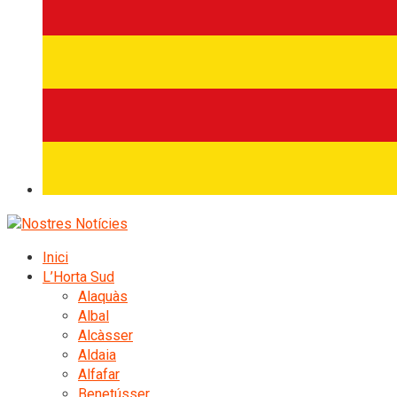
Inici
L’Horta Sud
Alaquàs
Albal
Alcàsser
Aldaia
Alfafar
Benetússer