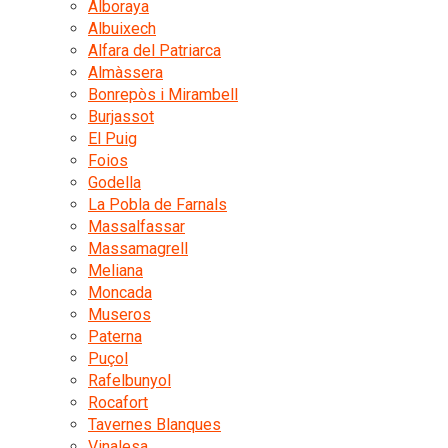
Alboraya
Albuixech
Alfara del Patriarca
Almàssera
Bonrepòs i Mirambell
Burjassot
El Puig
Foios
Godella
La Pobla de Farnals
Massalfassar
Massamagrell
Meliana
Moncada
Museros
Paterna
Puçol
Rafelbunyol
Rocafort
Tavernes Blanques
Vinalesa