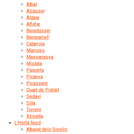
Albal
Alcàsser
Aldaia
Alfafar
Benetússer
Beniparrell
Catarroja
Manises
Massanassa
Mislata
Paiporta
Picanya
Picassent
Quart de Poblet
Sedaví
Silla
Torrent
Xirivella
L’Horta Nord
Albalat dels Sorells