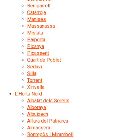
Beniparrell
Catarroja
Manises
Massanassa
Mislata
Paiporta
Picanya
Picassent
Quart de Poblet
Sedaví
Silla
Torrent
Xirivella
L’Horta Nord
Albalat dels Sorells
Alboraya
Albuixech
Alfara del Patriarca
Almàssera
Bonrepòs i Mirambell