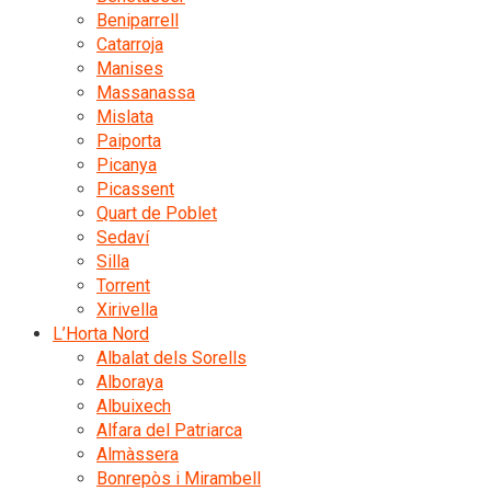
Beniparrell
Catarroja
Manises
Massanassa
Mislata
Paiporta
Picanya
Picassent
Quart de Poblet
Sedaví
Silla
Torrent
Xirivella
L’Horta Nord
Albalat dels Sorells
Alboraya
Albuixech
Alfara del Patriarca
Almàssera
Bonrepòs i Mirambell