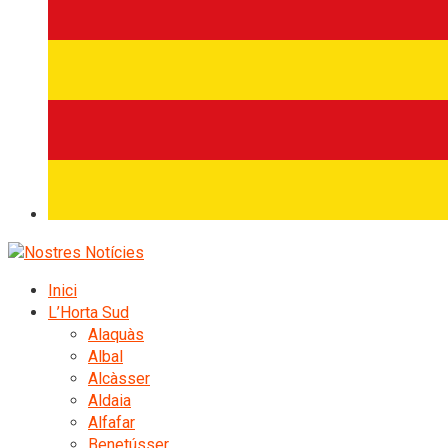
Inici
L’Horta Sud
Alaquàs
Albal
Alcàsser
Aldaia
Alfafar
Benetússer