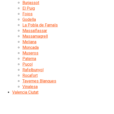
Burjassot
El Puig
Foios
Godella
La Pobla de Farnals
Massalfassar
Massamagrell
Meliana
Moncada
Museros
Paterna
Puçol
Rafelbunyol
Rocafort
Tavernes Blanques
Vinalesa
Valencia Ciutat