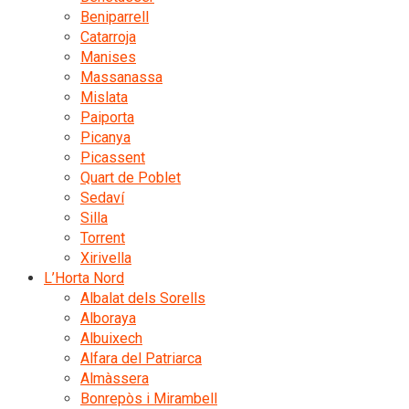
Beniparrell
Catarroja
Manises
Massanassa
Mislata
Paiporta
Picanya
Picassent
Quart de Poblet
Sedaví
Silla
Torrent
Xirivella
L’Horta Nord
Albalat dels Sorells
Alboraya
Albuixech
Alfara del Patriarca
Almàssera
Bonrepòs i Mirambell