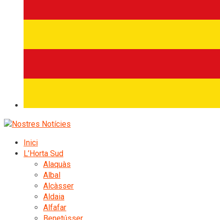
Inici
L’Horta Sud
Alaquàs
Albal
Alcàsser
Aldaia
Alfafar
Benetússer