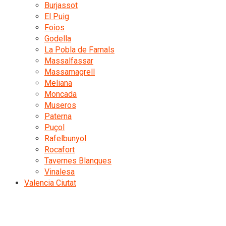
Burjassot
El Puig
Foios
Godella
La Pobla de Farnals
Massalfassar
Massamagrell
Meliana
Moncada
Museros
Paterna
Puçol
Rafelbunyol
Rocafort
Tavernes Blanques
Vinalesa
Valencia Ciutat