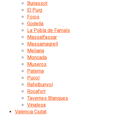
Burjassot
El Puig
Foios
Godella
La Pobla de Farnals
Massalfassar
Massamagrell
Meliana
Moncada
Museros
Paterna
Puçol
Rafelbunyol
Rocafort
Tavernes Blanques
Vinalesa
Valencia Ciutat