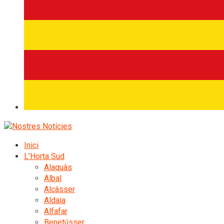
Inici
L’Horta Sud
Alaquàs
Albal
Alcàsser
Aldaia
Alfafar
Benetússer