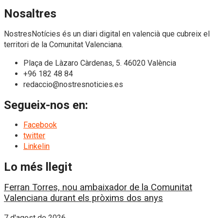
Nosaltres
NostresNotícies és un diari digital en valencià que cubreix el
territori de la Comunitat Valenciana.
Plaça de Làzaro Càrdenas, 5. 46020 València
+96 182 48 84
redaccio@nostresnoticies.es
Segueix-nos en:
Facebook
twitter
Linkelin
Lo més llegit
Ferran Torres, nou ambaixador de la Comunitat
Valenciana durant els pròxims dos anys
7 d'agost de 2026