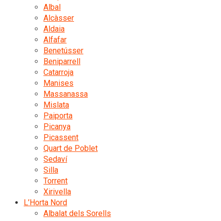
Albal
Alcàsser
Aldaia
Alfafar
Benetússer
Beniparrell
Catarroja
Manises
Massanassa
Mislata
Paiporta
Picanya
Picassent
Quart de Poblet
Sedaví
Silla
Torrent
Xirivella
L’Horta Nord
Albalat dels Sorells