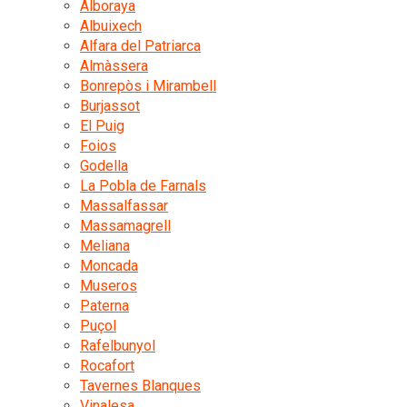
Alboraya
Albuixech
Alfara del Patriarca
Almàssera
Bonrepòs i Mirambell
Burjassot
El Puig
Foios
Godella
La Pobla de Farnals
Massalfassar
Massamagrell
Meliana
Moncada
Museros
Paterna
Puçol
Rafelbunyol
Rocafort
Tavernes Blanques
Vinalesa