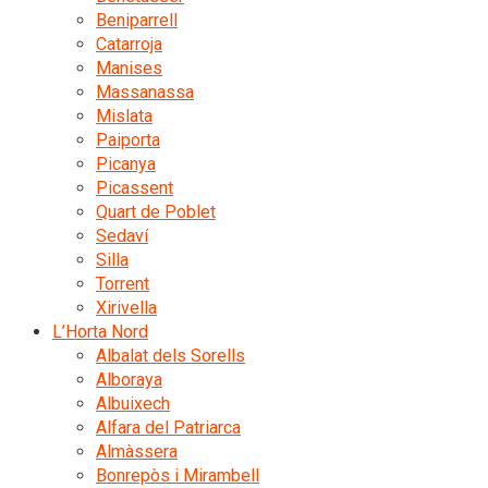
Beniparrell
Catarroja
Manises
Massanassa
Mislata
Paiporta
Picanya
Picassent
Quart de Poblet
Sedaví
Silla
Torrent
Xirivella
L’Horta Nord
Albalat dels Sorells
Alboraya
Albuixech
Alfara del Patriarca
Almàssera
Bonrepòs i Mirambell