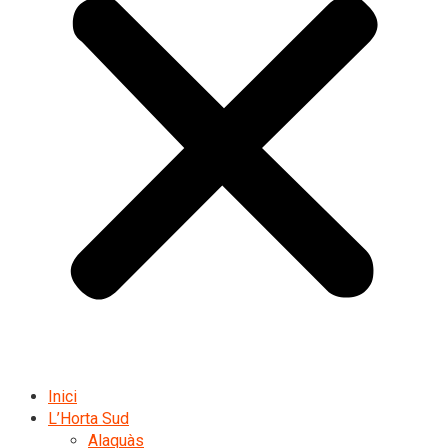
Inici
L’Horta Sud
Alaquàs