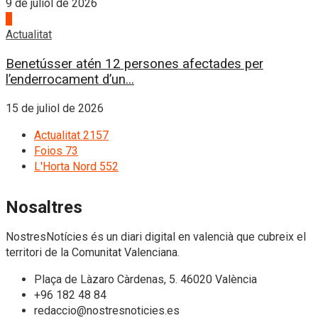
9 de juliol de 2026
4
Actualitat
Benetússer atén 12 persones afectades per
l’enderrocament d’un...
15 de juliol de 2026
Actualitat
2157
Foios
73
L'Horta Nord
552
Nosaltres
NostresNotícies és un diari digital en valencià que cubreix el
territori de la Comunitat Valenciana.
Plaça de Làzaro Càrdenas, 5. 46020 València
+96 182 48 84
redaccio@nostresnoticies.es