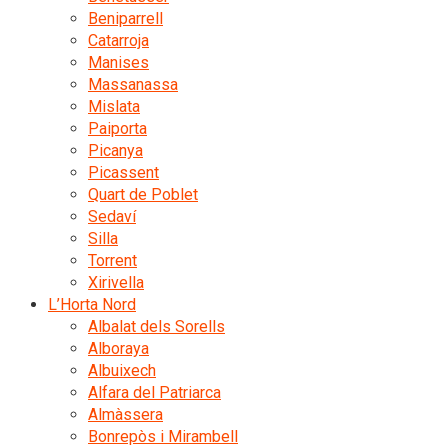
Beniparrell
Catarroja
Manises
Massanassa
Mislata
Paiporta
Picanya
Picassent
Quart de Poblet
Sedaví
Silla
Torrent
Xirivella
L’Horta Nord
Albalat dels Sorells
Alboraya
Albuixech
Alfara del Patriarca
Almàssera
Bonrepòs i Mirambell