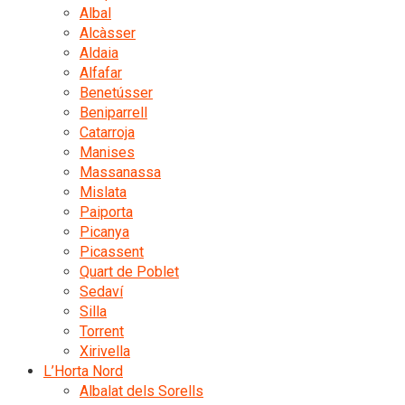
Albal
Alcàsser
Aldaia
Alfafar
Benetússer
Beniparrell
Catarroja
Manises
Massanassa
Mislata
Paiporta
Picanya
Picassent
Quart de Poblet
Sedaví
Silla
Torrent
Xirivella
L’Horta Nord
Albalat dels Sorells