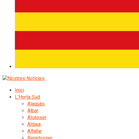
Inici
L’Horta Sud
Alaquàs
Albal
Alcàsser
Aldaia
Alfafar
Benetússer