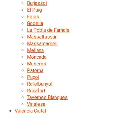
Burjassot
El Puig
Foios
Godella
La Pobla de Farnals
Massalfassar
Massamagrell
Meliana
Moncada
Museros
Paterna
Puçol
Rafelbunyol
Rocafort
Tavernes Blanques
Vinalesa
Valencia Ciutat