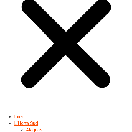
Inici
L’Horta Sud
Alaquàs