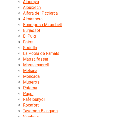
Alboraya
Albuixech
Alfara del Patriarca
Almàssera
Bonrepòs i Mirambell
Burjassot
El Puig
Foios
Godella
La Pobla de Farnals
Massalfassar
Massamagrell
Meliana
Moncada
Museros
Paterna
Puçol
Rafelbunyol
Rocafort
Tavernes Blanques
Vinalesa